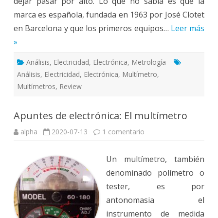
dejar pasar por alto. Lo que no sabía es que la
marca es española, fundada en 1963 por José Clotet
en Barcelona y que los primeros equipos…
Leer más
»
Análisis
,
Electricidad
,
Electrónica
,
Metrología
Análisis
,
Electricidad
,
Electrónica
,
Multímetro
,
Multímetros
,
Review
Apuntes de electrónica: El multímetro
en
alpha
2020-07-13
1 comentario
Apuntes
de
electrónica:
Un multímetro, también
El
multímetro
denominado polímetro​ o
tester, es por
antonomasia el
instrumento de medida