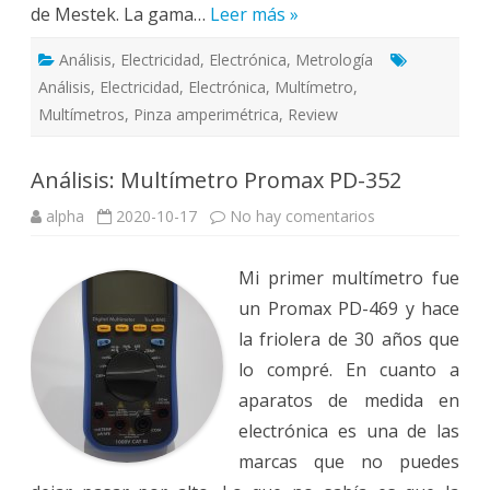
de Mestek. La gama…
Leer más »
Análisis
,
Electricidad
,
Electrónica
,
Metrología
Análisis
,
Electricidad
,
Electrónica
,
Multímetro
,
Multímetros
,
Pinza amperimétrica
,
Review
Análisis: Multímetro Promax PD-352
en
alpha
2020-10-17
No hay comentarios
Análisis:
Multímetro
Promax
Mi primer multímetro fue
PD-
352
un Promax PD-469 y hace
la friolera de 30 años que
lo compré. En cuanto a
aparatos de medida en
electrónica es una de las
marcas que no puedes