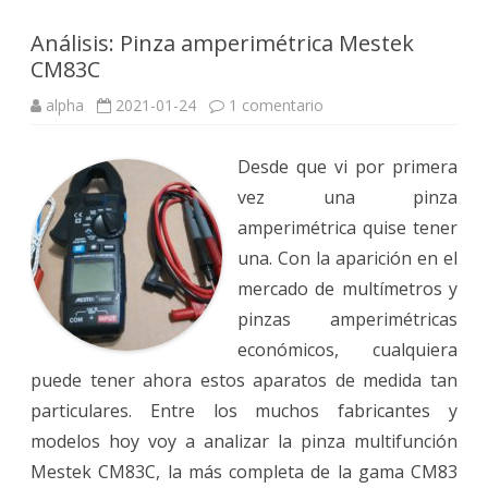
Análisis: Pinza amperimétrica Mestek
CM83C
en
alpha
2021-01-24
1 comentario
Análisis:
Pinza
amperimétrica
Desde que vi por primera
Mestek
CM83C
vez una pinza
amperimétrica quise tener
una. Con la aparición en el
mercado de multímetros y
pinzas amperimétricas
económicos, cualquiera
puede tener ahora estos aparatos de medida tan
particulares. Entre los muchos fabricantes y
modelos hoy voy a analizar la pinza multifunción
Mestek CM83C, la más completa de la gama CM83