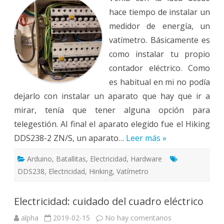
hace tiempo de instalar un
medidor de energía, un
vatímetro. Básicamente es
como instalar tu propio
contador eléctrico. Como
es habitual en mi no podía
dejarlo con instalar un aparato que hay que ir a
mirar, tenía que tener alguna opción para
telegestión. Al final el aparato elegido fue el Hiking
DDS238-2 ZN/S, un aparato…
Leer más »
Arduino
,
Batallitas
,
Electricidad
,
Hardware
DDS238
,
Electricidad
,
Hinking
,
Vatímetro
Electricidad: cuidado del cuadro eléctrico
en
alpha
2019-02-15
No hay comentarios