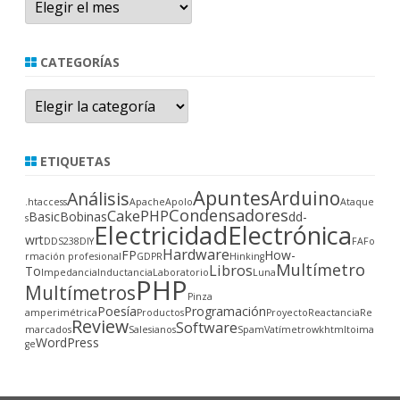
CATEGORÍAS
Categorías
ETIQUETAS
Apuntes
Arduino
Análisis
.htaccess
Apache
Apolo
Ataque
Condensadores
CakePHP
Basic
Bobinas
dd-
s
Electricidad
Electrónica
wrt
DDS238
DIY
FA
Fo
Hardware
FP
How-
rmación profesional
GDPR
Hinking
Multímetro
Libros
To
Impedancia
Inductancia
Laboratorio
Luna
PHP
Multímetros
Pinza
Poesía
Programación
amperimétrica
Productos
Proyecto
Reactancia
Re
Review
Software
marcados
Salesianos
Spam
Vatímetro
wkhtmltoima
WordPress
ge