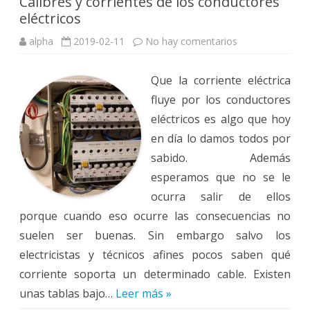
Calibres y corrientes de los conductores
eléctricos
en
alpha
2019-02-11
No hay comentarios
Calibres
y
corrientes
Que la corriente eléctrica
de
los
fluye por los conductores
conductores
eléctricos
eléctricos es algo que hoy
en día lo damos todos por
sabido. Además
esperamos que no se le
ocurra salir de ellos
porque cuando eso ocurre las consecuencias no
suelen ser buenas. Sin embargo salvo los
electricistas y técnicos afines pocos saben qué
corriente soporta un determinado cable. Existen
unas tablas bajo…
Leer más »