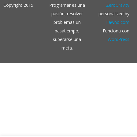
Copyright 2015
Programar es una
ZeroGravity
pasión, resolver
personalized by
problemas un
Fawno.com
pasatiempo,
Funciona con
superarse una
WordPress
meta.