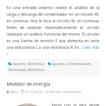
de
electrónica:
En una entrada anterior realicé el análisis de la
Circuito
RL
carga y descarga del condensador en un circuito RC
en
continua
en continua. Hoy le toca al circuito RL en continua.
Antes de analizar matemáticamente el circuito
realizaré un análisis funcional del mismo. El circuito
es una fuente de tensión E que alimenta en serie
una inductancia L y una resistencia R: En…
Leer más
»
Apuntes
,
Electrónica
Apuntes
,
Condensadores
,
Electricidad
,
Electrónica
Medidor de energía
en
alpha
2019-03-03
No hay comentarios
Medidor
de
energía
Venía con la idea desde