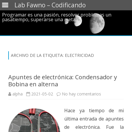
Lab Fawno – Codificando
Programar es una pasión, resolver problemas un
pasatiempo, superarse una meta.
Saltar
al
contenido
ARCHIVO DE LA ETIQUETA:
ELECTRICIDAD
Apuntes de electrónica: Condensador y
Bobina en alterna
en
alpha
2021-05-02
No hay comentarios
Apuntes
de
electrónica:
Hace ya tiempo de mi
Condensador
y
última entrada de apuntes
Bobina
en
de electrónica. Fue la
alterna