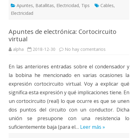
Apuntes
,
Batallitas
,
Electricidad
,
Tips
Cables
,
Electricidad
Apuntes de electrónica: Cortocircuito
virtual
en
alpha
2018-12-30
No hay comentarios
Apuntes
de
electrónica:
En las anteriores entradas sobre el condensador y
Cortocircuito
virtual
la bobina he mencionado en varias ocasiones la
expresión cortocircuito virtual. Voy a explicar qué
significa esta expresión y qué implicaciones tiene. En
un cortocircuito (real) lo que ocurre es que se unen
dos puntos del circuito con un conductor. Dicha
unión se presupone con una resistencia lo
suficientemente baja (para el…
Leer más »