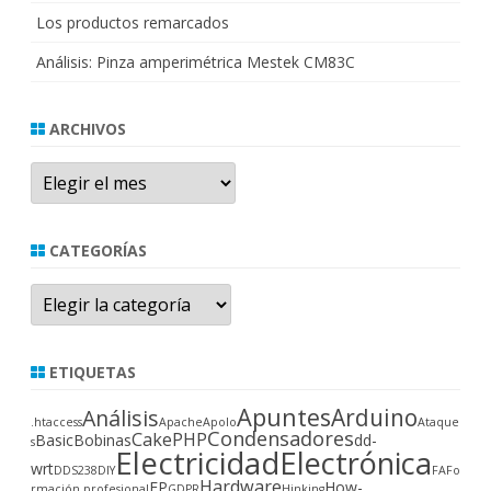
Los productos remarcados
Análisis: Pinza amperimétrica Mestek CM83C
ARCHIVOS
Archivos
CATEGORÍAS
Categorías
ETIQUETAS
Apuntes
Arduino
Análisis
.htaccess
Apache
Apolo
Ataque
Condensadores
CakePHP
Basic
Bobinas
dd-
s
Electricidad
Electrónica
wrt
DDS238
DIY
FA
Fo
Hardware
FP
How-
rmación profesional
GDPR
Hinking