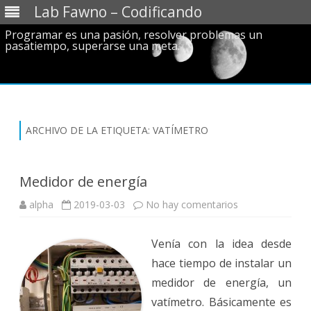
Lab Fawno – Codificando
Programar es una pasión, resolver problemas un
pasatiempo, superarse una meta.
Saltar
al
contenido
ARCHIVO DE LA ETIQUETA:
VATÍMETRO
Medidor de energía
en
alpha
2019-03-03
No hay comentarios
Medidor
de
energía
Venía con la idea desde
hace tiempo de instalar un
medidor de energía, un
vatímetro. Básicamente es