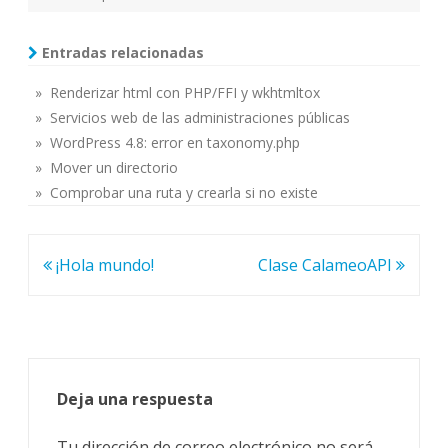
Entradas relacionadas
» Renderizar html con PHP/FFI y wkhtmltox
» Servicios web de las administraciones públicas
» WordPress 4.8: error en taxonomy.php
» Mover un directorio
» Comprobar una ruta y crearla si no existe
Navegación
¡Hola mundo!
Clase CalameoAPI
de
entradas
Deja una respuesta
Tu dirección de correo electrónico no será