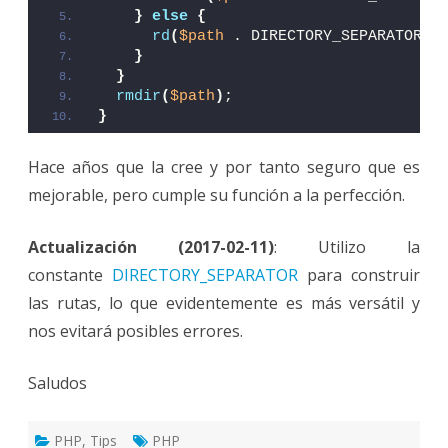
}
else
{
rd
(
$path
 . DIRECTORY_SEPARATOR .
}
}
rmdir
(
$path
)
;
}
Hace años que la cree y por tanto seguro que es
mejorable, pero cumple su función a la perfección.
Actualización (2017-02-11)
: Utilizo la
constante
DIRECTORY_SEPARATOR
para construir
las rutas, lo que evidentemente es más versátil y
nos evitará posibles errores.
Saludos
PHP
,
Tips
PHP