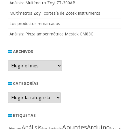
Análisis: Multímetro Zoyi ZT-300AB
Multímetros Zoyi, cortesía de Zotek Instruments
Los productos remarcados
Análisis: Pinza amperimétrica Mestek CM83C
ARCHIVOS
Archivos
CATEGORÍAS
Categorías
ETIQUETAS
Apuntes
Arduino
Análisis
.htaccess
Apache
Apolo
Ataque