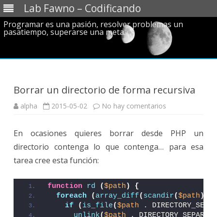
Lab Fawno – Codificando
Programar es una pasión, resolver problemas un
pasatiempo, superarse una meta.
Saltar
al
contenido
Borrar un directorio de forma recursiva
en
alpha
2015-05-02
No hay comentarios
Borrar
un
directorio
En ocasiones quieres borrar desde PHP un
de
forma
directorio contenga lo que contenga… para esa
recursiva
tarea cree esta función:
function
rd
(
$path
)
{
foreach
(
array_diff
(
scandir
(
$path
)
, 
if
(
is_file
(
$path
 . DIRECTORY_SEPA
unlink
(
$path
 . DIRECTORY_SEPARAT