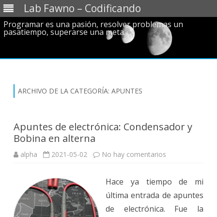
Lab Fawno – Codificando
Programar es una pasión, resolver problemas un
pasatiempo, superarse una meta.
Saltar
al
contenido
ARCHIVO DE LA CATEGORÍA:
APUNTES
Apuntes de electrónica: Condensador y
Bobina en alterna
en
alpha
2021-05-02
No hay comentarios
Apuntes
de
electrónica:
Hace ya tiempo de mi
Condensador
y
última entrada de apuntes
Bobina
en
de electrónica. Fue la
alterna