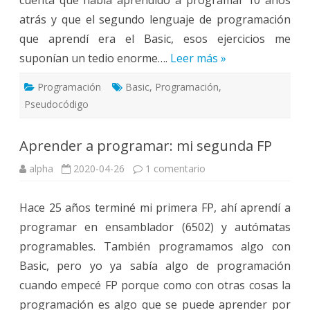
cuenta que había aprendido a programar 10 años
atrás y que el segundo lenguaje de programación
que aprendí era el Basic, esos ejercicios me
suponían un tedio enorme….
Leer más »
Programación
Basic
,
Programación
,
Pseudocódigo
Aprender a programar: mi segunda FP
en
alpha
2020-04-26
1 comentario
Aprender
a
programar:
Hace 25 años terminé mi primera FP, ahí aprendí a
mi
segunda
programar en ensamblador (6502) y autómatas
FP
programables. También programamos algo con
Basic, pero yo ya sabía algo de programación
cuando empecé FP porque como con otras cosas la
programación es algo que se puede aprender por