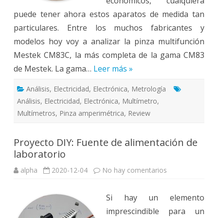
económicos, cualquiera
puede tener ahora estos aparatos de medida tan
particulares. Entre los muchos fabricantes y
modelos hoy voy a analizar la pinza multifunción
Mestek CM83C, la más completa de la gama CM83
de Mestek. La gama…
Leer más »
Análisis
,
Electricidad
,
Electrónica
,
Metrología
Análisis
,
Electricidad
,
Electrónica
,
Multímetro
,
Multímetros
,
Pinza amperimétrica
,
Review
Proyecto DIY: Fuente de alimentación de
laboratorio
en
alpha
2020-12-04
No hay comentarios
Proyecto
DIY:
Fuente
Si hay un elemento
de
alimentación
imprescindible para un
de
laboratorio