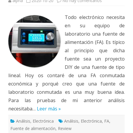
en
alpha
2020-10-20
No hay comentarios
Análisis:
Fuente
de
Todo electrónico necesita
Alimentación
Conmutada
en su equipo de
ZK-
4KX
laboratorio una fuente de
alimentación (FA). Es típico
al principio que dicha
fuente sea un proyecto
DIY de una fuente de tipo
lineal. Hoy os contaré de una FA conmutada
económica y porqué creo que una fuente de
laboratorio conmutada es una muy buena idea.
Para las pruebas de mi anterior análisis
necesitaba…
Leer más »
Análisis
,
Electrónica
Análisis
,
Electrónica
,
FA
,
Fuente de alimentación
,
Review