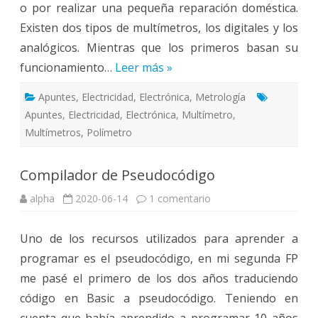
o por realizar una pequeña reparación doméstica.
Existen dos tipos de multímetros, los digitales y los
analógicos. Mientras que los primeros basan su
funcionamiento…
Leer más »
Apuntes
,
Electricidad
,
Electrónica
,
Metrología
Apuntes
,
Electricidad
,
Electrónica
,
Multímetro
,
Multímetros
,
Polímetro
Compilador de Pseudocódigo
en
alpha
2020-06-14
1 comentario
Compilador
de
Pseudocódigo
Uno de los recursos utilizados para aprender a
programar es el pseudocódigo, en mi segunda FP
me pasé el primero de los dos años traduciendo
código en Basic a pseudocódigo. Teniendo en