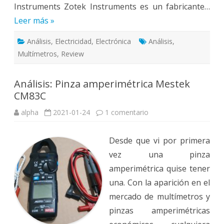
Instruments Zotek Instruments es un fabricante…
Leer más »
Análisis
,
Electricidad
,
Electrónica
Análisis
,
Multímetros
,
Review
Análisis: Pinza amperimétrica Mestek
CM83C
en
alpha
2021-01-24
1 comentario
Análisis:
Pinza
amperimétrica
Desde que vi por primera
Mestek
CM83C
vez una pinza
amperimétrica quise tener
una. Con la aparición en el
mercado de multímetros y
pinzas amperimétricas