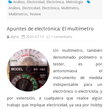
Análisis
,
Electricidad
,
Electrónica
,
Metrología
Análisis
,
Electricidad
,
Electrónica
,
Multímetro
,
Multímetros
,
Review
Apuntes de electrónica: El multímetro
en
alpha
2020-07-13
1 comentario
Apuntes
de
electrónica:
Un multímetro, también
El
multímetro
denominado polímetro​ o
tester, es por
antonomasia el
instrumento de medida
indispensable para un
electrónico o electricista, y
por extensión, a cualquiera que realice algún
trabajo que implique electricidad, ya sea por hobby