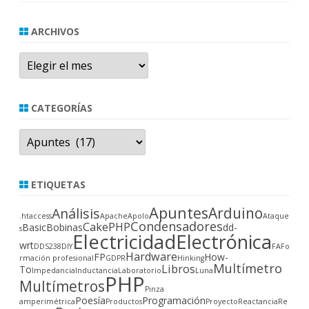
ARCHIVOS
Archivos
CATEGORÍAS
Categorías
ETIQUETAS
Apuntes
Arduino
Análisis
.htaccess
Apache
Apolo
Ataque
Condensadores
CakePHP
Basic
Bobinas
dd-
s
Electricidad
Electrónica
wrt
DDS238
DIY
FA
Fo
Hardware
FP
How-
rmación profesional
GDPR
Hinking
Multímetro
Libros
To
Impedancia
Inductancia
Laboratorio
Luna
PHP
Multímetros
Pinza
Poesía
Programación
amperimétrica
Productos
Proyecto
Reactancia
Re