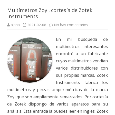
Multímetros Zoyi, cortesía de Zotek
Instruments
en
alpha
2021-02-08
No hay comentarios
Multímetros
Zoyi,
cortesía
En mi búsqueda de
de
Zotek
multímetros interesantes
Instruments
encontré a un fabricante
cuyos multímetros vendían
varios distribuidores con
sus propias marcas. Zotek
Instruments fabrica los
multímetros y pinzas amperimétricas de la marca
Zoyi que son ampliamente remarcados. Por cortesía
de Zotek dispongo de varios aparatos para su
análisis. Esta entrada la puedes leer en inglés. Zotek