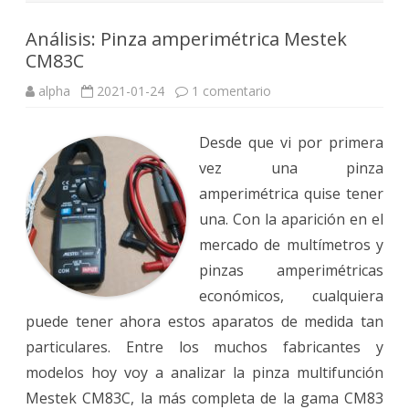
Análisis: Pinza amperimétrica Mestek
CM83C
en
alpha
2021-01-24
1 comentario
Análisis:
Pinza
amperimétrica
Desde que vi por primera
Mestek
CM83C
vez una pinza
amperimétrica quise tener
una. Con la aparición en el
mercado de multímetros y
pinzas amperimétricas
económicos, cualquiera
puede tener ahora estos aparatos de medida tan
particulares. Entre los muchos fabricantes y
modelos hoy voy a analizar la pinza multifunción
Mestek CM83C, la más completa de la gama CM83