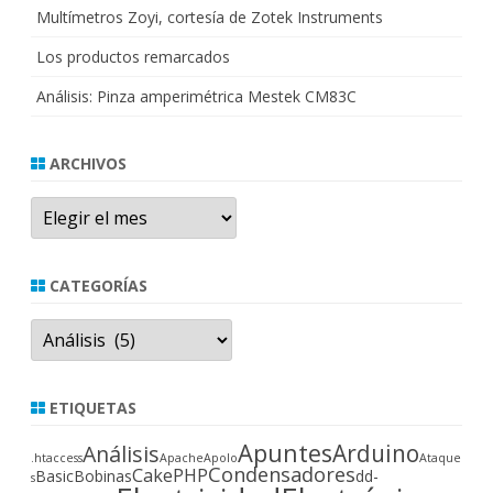
Multímetros Zoyi, cortesía de Zotek Instruments
Los productos remarcados
Análisis: Pinza amperimétrica Mestek CM83C
ARCHIVOS
Archivos
CATEGORÍAS
Categorías
ETIQUETAS
Apuntes
Arduino
Análisis
.htaccess
Apache
Apolo
Ataque
Condensadores
CakePHP
Basic
Bobinas
dd-
s