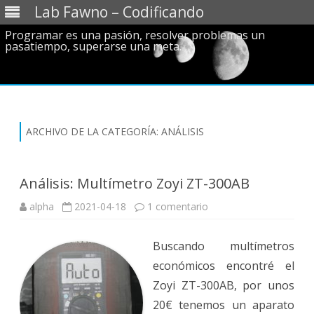
Lab Fawno – Codificando
Programar es una pasión, resolver problemas un
pasatiempo, superarse una meta.
Saltar
al
contenido
ARCHIVO DE LA CATEGORÍA:
ANÁLISIS
Análisis: Multímetro Zoyi ZT-300AB
en
alpha
2021-04-18
1 comentario
Análisis:
Multímetro
Zoyi
Buscando multímetros
ZT-
300AB
económicos encontré el
Zoyi ZT-300AB, por unos
20€ tenemos un aparato