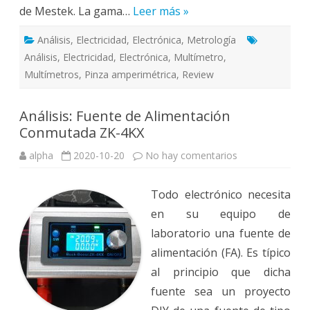
de Mestek. La gama…
Leer más »
Análisis
,
Electricidad
,
Electrónica
,
Metrología
Análisis
,
Electricidad
,
Electrónica
,
Multímetro
,
Multímetros
,
Pinza amperimétrica
,
Review
Análisis: Fuente de Alimentación
Conmutada ZK-4KX
en
alpha
2020-10-20
No hay comentarios
Análisis:
Fuente
de
Todo electrónico necesita
Alimentación
Conmutada
en su equipo de
ZK-
4KX
laboratorio una fuente de
alimentación (FA). Es típico
al principio que dicha
fuente sea un proyecto