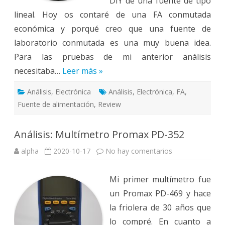
DIY de una fuente de tipo
lineal. Hoy os contaré de una FA conmutada
económica y porqué creo que una fuente de
laboratorio conmutada es una muy buena idea.
Para las pruebas de mi anterior análisis
necesitaba…
Leer más »
Análisis
,
Electrónica
Análisis
,
Electrónica
,
FA
,
Fuente de alimentación
,
Review
Análisis: Multímetro Promax PD-352
en
alpha
2020-10-17
No hay comentarios
Análisis:
Multímetro
Promax
Mi primer multímetro fue
PD-
352
un Promax PD-469 y hace
la friolera de 30 años que
lo compré. En cuanto a