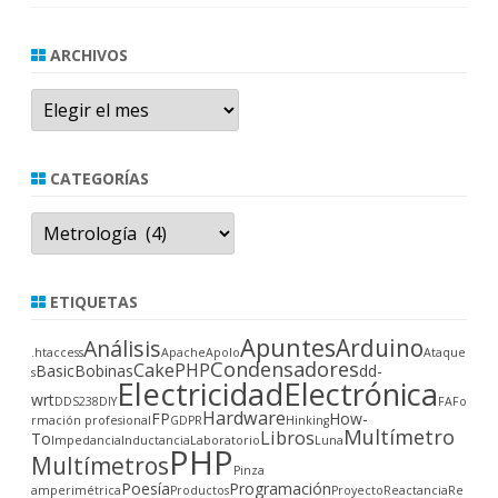
ARCHIVOS
Archivos
CATEGORÍAS
Categorías
ETIQUETAS
Apuntes
Arduino
Análisis
.htaccess
Apache
Apolo
Ataque
Condensadores
CakePHP
Basic
Bobinas
dd-
s
Electricidad
Electrónica
wrt
DDS238
DIY
FA
Fo
Hardware
FP
How-
rmación profesional
GDPR
Hinking
Multímetro
Libros
To
Impedancia
Inductancia
Laboratorio
Luna
PHP
Multímetros
Pinza
Poesía
Programación
amperimétrica
Productos
Proyecto
Reactancia
Re