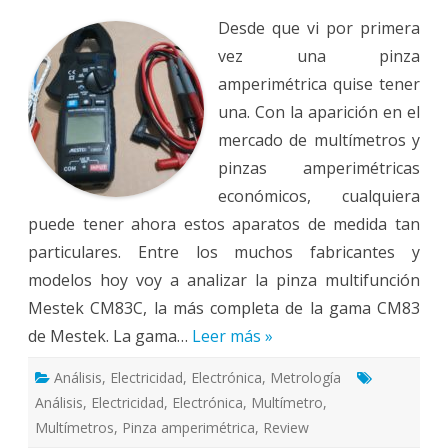
amperimétrica
Desde que vi por primera
Mestek
CM83C
vez una pinza
amperimétrica quise tener
una. Con la aparición en el
mercado de multímetros y
pinzas amperimétricas
económicos, cualquiera
puede tener ahora estos aparatos de medida tan
particulares. Entre los muchos fabricantes y
modelos hoy voy a analizar la pinza multifunción
Mestek CM83C, la más completa de la gama CM83
de Mestek. La gama…
Leer más »
Análisis
,
Electricidad
,
Electrónica
,
Metrología
Análisis
,
Electricidad
,
Electrónica
,
Multímetro
,
Multímetros
,
Pinza amperimétrica
,
Review