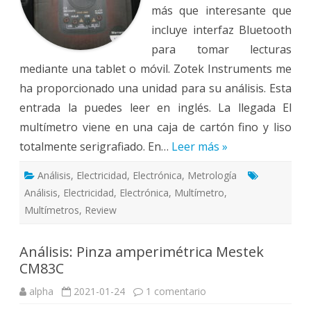
más que interesante que
incluye interfaz Bluetooth
para tomar lecturas
mediante una tablet o móvil. Zotek Instruments me
ha proporcionado una unidad para su análisis. Esta
entrada la puedes leer en inglés. La llegada El
multímetro viene en una caja de cartón fino y liso
totalmente serigrafiado. En…
Leer más »
Análisis
,
Electricidad
,
Electrónica
,
Metrología
Análisis
,
Electricidad
,
Electrónica
,
Multímetro
,
Multímetros
,
Review
Análisis: Pinza amperimétrica Mestek
CM83C
en
alpha
2021-01-24
1 comentario
Análisis:
Pinza