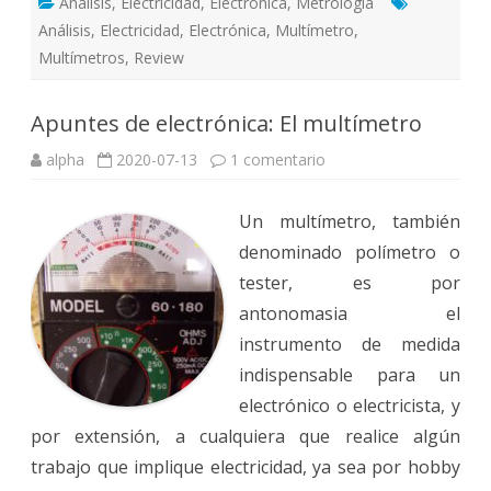
Análisis
,
Electricidad
,
Electrónica
,
Metrología
Análisis
,
Electricidad
,
Electrónica
,
Multímetro
,
Multímetros
,
Review
Apuntes de electrónica: El multímetro
en
alpha
2020-07-13
1 comentario
Apuntes
de
electrónica:
Un multímetro, también
El
multímetro
denominado polímetro​ o
tester, es por
antonomasia el
instrumento de medida
indispensable para un
electrónico o electricista, y
por extensión, a cualquiera que realice algún
trabajo que implique electricidad, ya sea por hobby