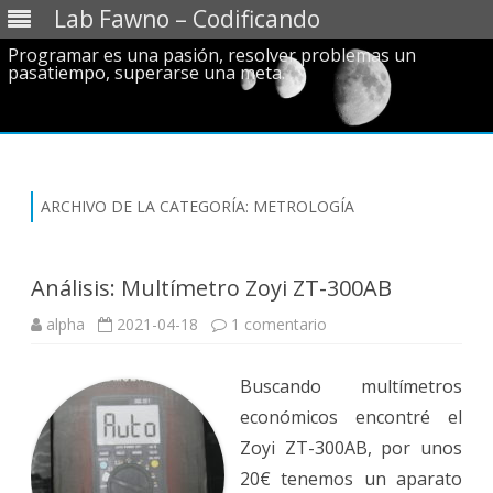
Lab Fawno – Codificando
Programar es una pasión, resolver problemas un
pasatiempo, superarse una meta.
Saltar
al
contenido
ARCHIVO DE LA CATEGORÍA:
METROLOGÍA
Análisis: Multímetro Zoyi ZT-300AB
en
alpha
2021-04-18
1 comentario
Análisis:
Multímetro
Zoyi
Buscando multímetros
ZT-
300AB
económicos encontré el
Zoyi ZT-300AB, por unos
20€ tenemos un aparato