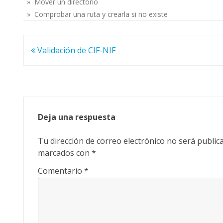
» Mover un directorio
» Comprobar una ruta y crearla si no existe
Navegación
Validación de CIF-NIF
de
entradas
Deja una respuesta
Tu dirección de correo electrónico no será public
marcados con
*
Comentario
*