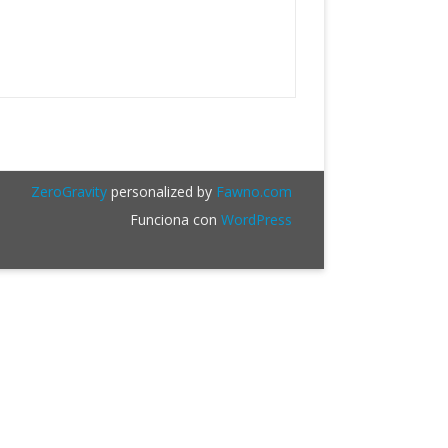
ZeroGravity
personalized by
Fawno.com
Funciona con
WordPress