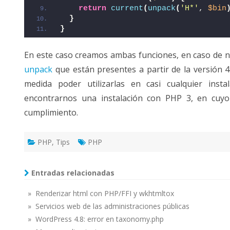
return
current
(
unpack
(
'H*'
, 
$bin
}
}
En este caso creamos ambas funciones, en caso de no
unpack
que están presentes a partir de la versión 
medida poder utilizarlas en casi cualquier insta
encontrarnos una instalación con PHP 3, en cuyo 
cumplimiento.
PHP
,
Tips
PHP
Entradas relacionadas
» Renderizar html con PHP/FFI y wkhtmltox
» Servicios web de las administraciones públicas
» WordPress 4.8: error en taxonomy.php