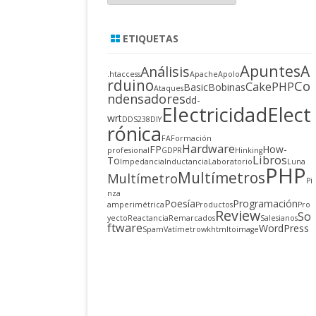
ETIQUETAS
Apuntes
A
Análisis
.htaccess
Apache
Apolo
rduino
Co
CakePHP
Basic
Bobinas
Ataques
ndensadores
dd-
Electricidad
Elect
wrt
DDS238
DIY
rónica
FA
Formación
Hardware
FP
How-
profesional
GDPR
Hinking
Libros
To
Impedancia
Inductancia
Laboratorio
Luna
PHP
Multímetros
Multímetro
Pi
nza
Poesía
Programación
amperimétrica
Productos
Pro
Review
So
yecto
Reactancia
Remarcados
Salesianos
ftware
WordPress
Spam
Vatímetro
wkhtmltoimage