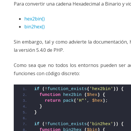
Para convertir una cadena Hexadecimal a Binario y v
a
Binario
y
VALIDACIÓN DE CIF-NIF
viceversa
hex2bin()
bin2hex()
Sin embargo, tal y como advierte la documentación, h
la versión 5.4.0 de PHP.
Como sea que no todos los entornos pueden ser act
funciones con código discreto:
if
(
!
function_exists
(
'hex2bin'
))
{
function
hex2bin
(
$hex
)
{
return
pack
(
'H*'
, 
$hex
)
;
}
}
if
(
!
function_exists
(
'bin2hex'
))
{
function
bin2hex
(
$bin
)
{