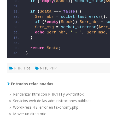
if
(
!
empty
(
$sock
))
socket_close
(
$soc
if
(
$data
 === 
false
)
{
$err_nbr
 = 
socket_last_error
()
;
if
(
!
empty
(
$sock
))
$err_nbr
 = 
sock
$err_msg
 = 
socket_strerror
(
$err_nb
echo
$err_nbr,
' - '
, 
$err_msg,
"n
}
return
$data
;
}
PHP
,
Tips
NTP
,
PHP
Entradas relacionadas
» Renderizar html con PHP/FFI y wkhtmltox
» Servicios web de las administraciones públicas
» WordPress 4.8: error en taxonomy.php
» Mover un directorio