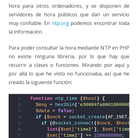
hora para otros ordenadores, y se disponen de
servidores de hora públicos que dan un servicio
muy confiable. En
ntp.org
podemos encontrar toda
la información.
Para poder consultar la hora mediante NTP en PHP
no existe ninguna librería, por lo que hay que
recurrir a clases o funciones. Mirando por aquí y
por allá lo que he visto no funcionaba, así que he
creado la siguiente función:
function
ntp_time
(
$host
)
{
$msg
 = 
hex2bin
(
'e30004fa000100000001
$data
 = 
false
;
if
(
$sock
 = 
socket_create
(
AF_INET, S
if
(
@
socket_connect
(
$sock,
$host,
list
(
$xmt[
'time2'
]
, 
$xmt[
'time1'
$xmt[
'time1'
]
 += 
2208988800
;