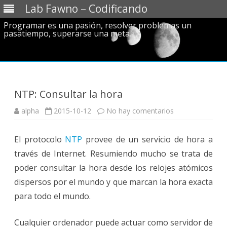
Lab Fawno – Codificando
Programar es una pasión, resolver problemas un
pasatiempo, superarse una meta.
Saltar
al
contenido
NTP: Consultar la hora
en
alpha
2015-10-12
No hay comentarios
NTP:
Consultar
la
El protocolo
NTP
provee de un servicio de hora a
hora
través de Internet. Resumiendo mucho se trata de
poder consultar la hora desde los relojes atómicos
dispersos por el mundo y que marcan la hora exacta
para todo el mundo.
Cualquier ordenador puede actuar como servidor de