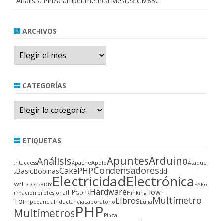
Análisis: Pinza amperimétrica Mestek CM83C
ARCHIVOS
Archivos
CATEGORÍAS
Categorías
ETIQUETAS
Apuntes
Arduino
Análisis
.htaccess
Apache
Apolo
Ataque
Condensadores
CakePHP
Basic
Bobinas
dd-
s
Electricidad
Electrónica
wrt
DDS238
DIY
FA
Fo
Hardware
FP
How-
rmación profesional
GDPR
Hinking
Multímetro
Libros
To
Impedancia
Inductancia
Laboratorio
Luna
PHP
Multímetros
Pinza