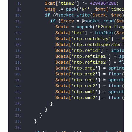
$xmt[
'time2'
]
 *= 
4294967296
;
$msg
 .= 
pack
(
'N*'
, 
$xmt[
'time1'
]
if
(
@
socket_write
(
$sock,
$msg
))
if
(
$recv
 = @
socket_read
(
$sock
$data
 = 
unpack
(
'H2ntp.flags/
$data[
'hex'
]
 = 
bin2hex
(
$recv
$data[
'ntp.rootdelay'
]
 = 
$da
$data[
'ntp.rootdispersion'
]
 
$data[
'ntp.refid'
]
 = 
implode
$data[
'ntp.reftime1'
]
 = 
spri
$data[
'ntp.reftime2'
]
 = 
floo
$data[
'ntp.org1'
]
 = 
sprintf
(
$data[
'ntp.org2'
]
 = 
floor
(
10
$data[
'ntp.rec1'
]
 = 
sprintf
(
$data[
'ntp.rec2'
]
 = 
floor
(
10
$data[
'ntp.xmt1'
]
 = 
sprintf
(
$data[
'ntp.xmt2'
]
 = 
floor
(
10
}
}
}
}