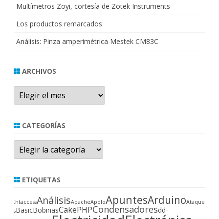
Multímetros Zoyi, cortesía de Zotek Instruments
Los productos remarcados
Análisis: Pinza amperimétrica Mestek CM83C
ARCHIVOS
Archivos
CATEGORÍAS
Categorías
ETIQUETAS
Apuntes
Arduino
Análisis
.htaccess
Apache
Apolo
Ataque
Condensadores
CakePHP
Basic
Bobinas
dd-
s