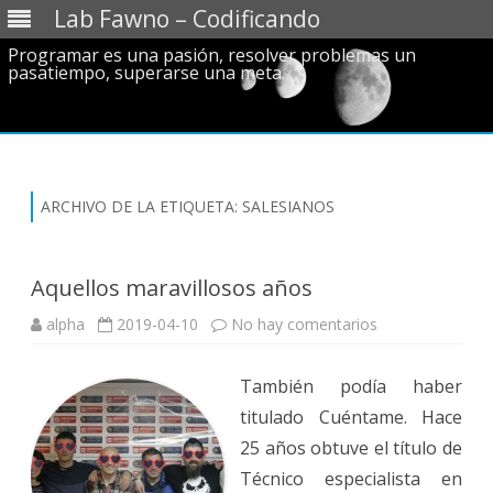
Lab Fawno – Codificando
Programar es una pasión, resolver problemas un
pasatiempo, superarse una meta.
Saltar
al
contenido
ARCHIVO DE LA ETIQUETA:
SALESIANOS
Aquellos maravillosos años
en
alpha
2019-04-10
No hay comentarios
Aquellos
maravillosos
años
También podía haber
titulado Cuéntame. Hace
25 años obtuve el título de
Técnico especialista en