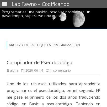
Lab Fawno – Codificando
Programar es una pasión, resolver problemas un
pasatiempo, superarse una meta.
Saltar
al
contenido
ARCHIVO DE LA ETIQUETA:
PROGRAMACIÓN
Compilador de Pseudocódigo
en
alpha
2020-06-14
1 comentario
Compilador
de
Pseudocódigo
Uno de los recursos utilizados para aprender a
programar es el pseudocódigo, en mi segunda FP
me pasé el primero de los dos años traduciendo
código en Basic a pseudocódigo. Teniendo en