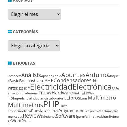
ARCHIVOS
Archivos
CATEGORÍAS
Categorías
ETIQUETAS
Apuntes
Arduino
Análisis
.htaccess
Apache
Apolo
Ataque
Condensadores
CakePHP
Basic
Bobinas
dd-
s
Electricidad
Electrónica
wrt
DDS238
DIY
FA
Fo
Hardware
FP
How-
rmación profesional
GDPR
Hinking
Multímetro
Libros
To
Impedancia
Inductancia
Laboratorio
Luna
PHP
Multímetros
Pinza
Poesía
Programación
amperimétrica
Productos
Proyecto
Reactancia
Re
Review
Software
marcados
Salesianos
Spam
Vatímetro
wkhtmltoima
WordPress
ge