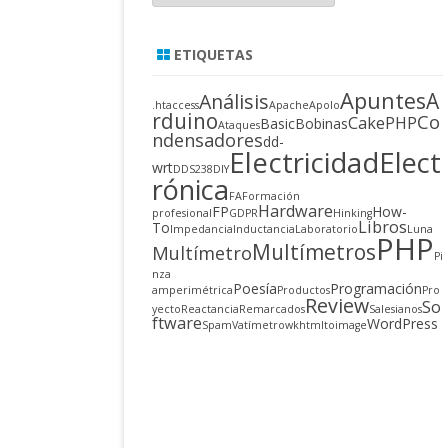
ETIQUETAS
Apuntes
A
Análisis
.htaccess
Apache
Apolo
rduino
Co
CakePHP
Basic
Bobinas
Ataques
ndensadores
dd-
Electricidad
Elect
wrt
DDS238
DIY
rónica
FA
Formación
Hardware
FP
How-
profesional
GDPR
Hinking
Libros
To
Impedancia
Inductancia
Laboratorio
Luna
PHP
Multímetros
Multímetro
Pi
nza
Poesía
Programación
amperimétrica
Productos
Pro
Review
So
yecto
Reactancia
Remarcados
Salesianos
ftware
WordPress
Spam
Vatímetro
wkhtmltoimage