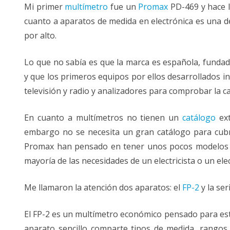
Mi primer
multímetro
fue un
Promax
PD-469 y hace l
PD-
352
cuanto a aparatos de medida en electrónica es una d
VALIDACIÓN DE CIF-NIF
por alto.
Lo que no sabía es que la marca es española, fundad
y que los primeros equipos por ellos desarrollados i
televisión y radio y analizadores para comprobar la ca
En cuanto a multímetros no tienen un
catálogo
ext
embargo no se necesita un gran catálogo para cubr
Promax han pensado en tener unos pocos modelos 
mayoría de las necesidades de un electricista o un ele
Me llamaron la atención dos aparatos: el
FP-2
y la ser
El FP-2 es un multímetro económico pensado para est
aparato sencillo comparte tipos de medida, rangos