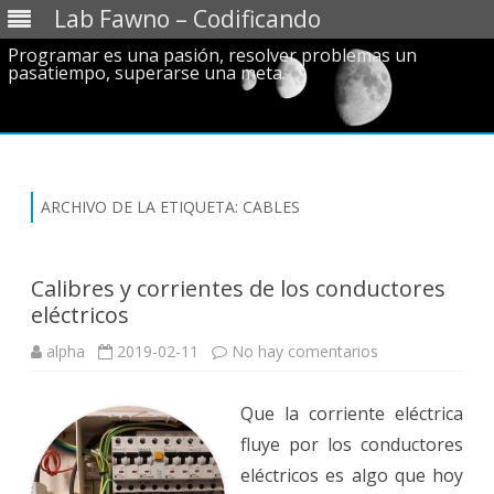
Lab Fawno – Codificando
Programar es una pasión, resolver problemas un
pasatiempo, superarse una meta.
Saltar
al
contenido
ARCHIVO DE LA ETIQUETA:
CABLES
Calibres y corrientes de los conductores
eléctricos
en
alpha
2019-02-11
No hay comentarios
Calibres
y
corrientes
Que la corriente eléctrica
de
los
fluye por los conductores
conductores
eléctricos
eléctricos es algo que hoy