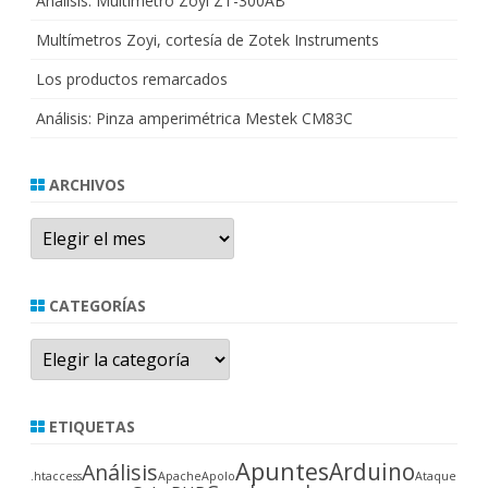
Análisis: Multímetro Zoyi ZT-300AB
Multímetros Zoyi, cortesía de Zotek Instruments
Los productos remarcados
Análisis: Pinza amperimétrica Mestek CM83C
ARCHIVOS
Archivos
CATEGORÍAS
Categorías
ETIQUETAS
Apuntes
Arduino
Análisis
.htaccess
Apache
Apolo
Ataque