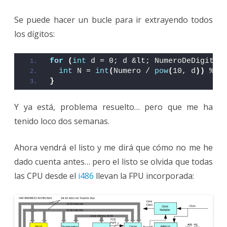
Se puede hacer un bucle para ir extrayendo todos
los dígitos:
for
(
int
 d = 0; d &lt; NumeroDeDigitos
int
 N = 
int
(
Numero / 
pow
(
10, d
))
 % 1
}
Y ya está, problema resuelto… pero que me ha
tenido loco dos semanas.
Ahora vendrá el listo y me dirá que cómo no me he
dado cuenta antes… pero el listo se olvida que todas
las CPU desde el
i486
llevan la FPU incorporada: