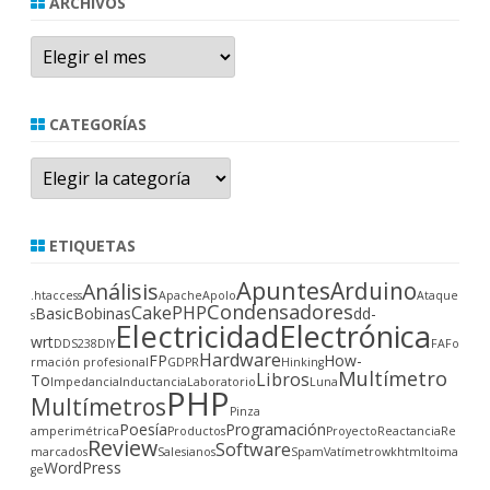
ARCHIVOS
Archivos
CATEGORÍAS
Categorías
ETIQUETAS
Apuntes
Arduino
Análisis
.htaccess
Apache
Apolo
Ataque
Condensadores
CakePHP
Basic
Bobinas
dd-
s
Electricidad
Electrónica
wrt
DDS238
DIY
FA
Fo
Hardware
FP
How-
rmación profesional
GDPR
Hinking
Multímetro
Libros
To
Impedancia
Inductancia
Laboratorio
Luna
PHP
Multímetros
Pinza
Poesía
Programación
amperimétrica
Productos
Proyecto
Reactancia
Re
Review
Software
marcados
Salesianos
Spam
Vatímetro
wkhtmltoima
WordPress
ge