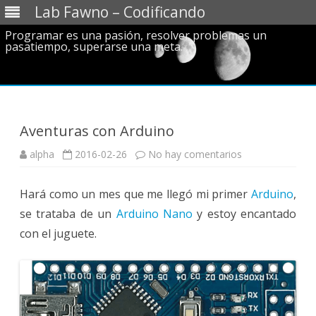
Lab Fawno – Codificando
Programar es una pasión, resolver problemas un
pasatiempo, superarse una meta.
Saltar
al
contenido
Aventuras con Arduino
en
alpha
2016-02-26
No hay comentarios
Aventuras
con
Arduino
Hará como un mes que me llegó mi primer
Arduino
,
se trataba de un
Arduino Nano
y estoy encantado
con el juguete.