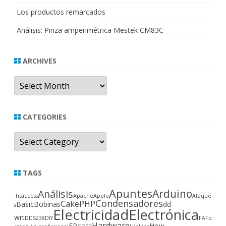
Los productos remarcados
Análisis: Pinza amperimétrica Mestek CM83C
ARCHIVES
Archives
CATEGORIES
Categories
TAGS
Apuntes
Arduino
Análisis
.htaccess
Apache
Apolo
Ataque
Condensadores
CakePHP
Basic
Bobinas
dd-
s
Electricidad
Electrónica
wrt
DDS238
DIY
FA
Fo
Hardware
FP
How-