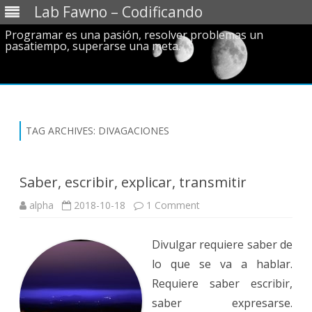
Lab Fawno – Codificando
Programar es una pasión, resolver problemas un
pasatiempo, superarse una meta.
Skip
to
content
TAG ARCHIVES:
DIVAGACIONES
Saber, escribir, explicar, transmitir
on
alpha
2018-10-18
1 Comment
Saber,
escribir,
explicar,
Divulgar requiere saber de
transmitir
lo que se va a hablar.
Requiere saber escribir,
saber expresarse.