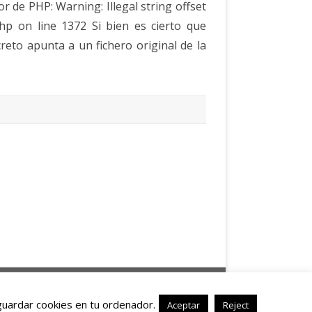
 de PHP: Warning: Illegal string offset
.php on line 1372 Si bien es cierto que
creto apunta a un fichero original de la
ZeroGravity
personalized by
Fawno.com
Powered by
WordPress
uardar cookies en tu ordenador.
Aceptar
Reject