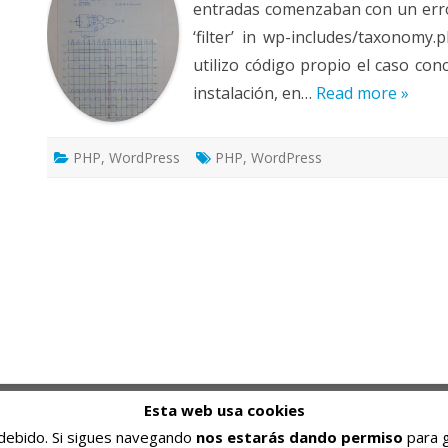
entradas comenzaban con un error
‘filter’ in wp-includes/taxonomy
utilizo código propio el caso con
instalación, en…
Read more »
PHP
,
WordPress
PHP
,
WordPress
Programar es una pasión, resolver problemas un
Esta web usa cookies
pasatiempo, superarse una meta.
s debido. Si sigues navegando
nos estarás dando permiso
para g