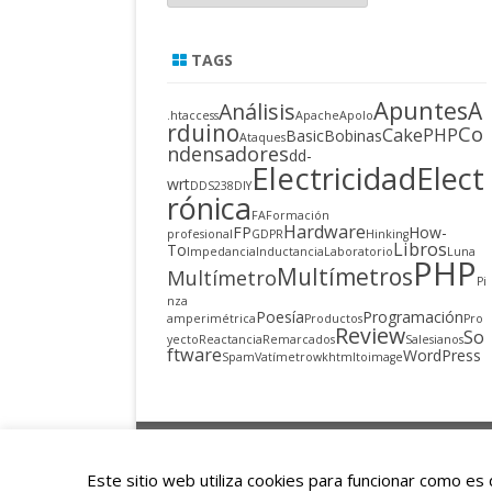
TAGS
Apuntes
A
Análisis
.htaccess
Apache
Apolo
rduino
Co
CakePHP
Basic
Bobinas
Ataques
ndensadores
dd-
Electricidad
Elect
wrt
DDS238
DIY
rónica
FA
Formación
Hardware
FP
How-
profesional
GDPR
Hinking
Libros
To
Impedancia
Inductancia
Laboratorio
Luna
PHP
Multímetros
Multímetro
Pi
nza
Poesía
Programación
amperimétrica
Productos
Pro
Review
So
yecto
Reactancia
Remarcados
Salesianos
ftware
WordPress
Spam
Vatímetro
wkhtmltoimage
Copyright 2015
Este sitio web utiliza cookies para funcionar como e