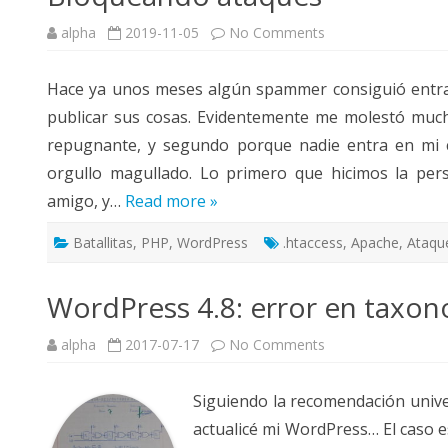
on
alpha
2019-11-05
No Comments
VALIDACIÓN DE CIF-NIF
Bloqueando
ataques
Hace ya unos meses algún spammer consiguió entra
publicar sus cosas. Evidentemente me molestó muc
repugnante, y segundo porque nadie entra en mi c
orgullo magullado. Lo primero que hicimos la per
amigo, y…
Read more »
Batallitas
,
PHP
,
WordPress
.htaccess
,
Apache
,
Ataqu
WordPress 4.8: error en taxo
on
alpha
2017-07-17
No Comments
WordPress
4.8:
error
Siguiendo la recomendación univ
en
taxonomy.php
actualicé mi WordPress… El caso 