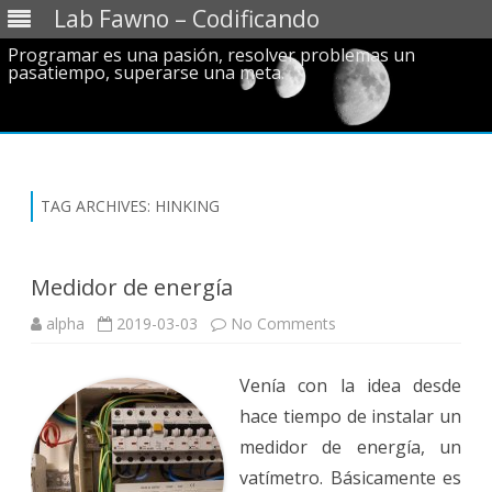
Lab Fawno – Codificando
Programar es una pasión, resolver problemas un
pasatiempo, superarse una meta.
Skip
to
content
TAG ARCHIVES:
HINKING
Medidor de energía
on
alpha
2019-03-03
No Comments
Medidor
de
energía
Venía con la idea desde
hace tiempo de instalar un
medidor de energía, un
vatímetro. Básicamente es