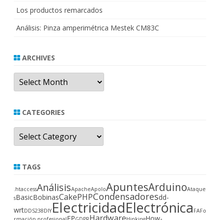
Los productos remarcados
Análisis: Pinza amperimétrica Mestek CM83C
ARCHIVES
Archives
CATEGORIES
Categories
TAGS
Apuntes
Arduino
Análisis
.htaccess
Apache
Apolo
Ataque
Condensadores
CakePHP
Basic
Bobinas
dd-
s
Electricidad
Electrónica
wrt
DDS238
DIY
FA
Fo
Hardware
FP
How-
rmación profesional
GDPR
Hinking