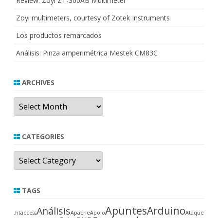
Review: Zoyi ZT-300AB Multimeter
Zoyi multimeters, courtesy of Zotek Instruments
Los productos remarcados
Análisis: Pinza amperimétrica Mestek CM83C
ARCHIVES
Archives
CATEGORIES
Categories
TAGS
Apuntes
Arduino
Análisis
.htaccess
Apache
Apolo
Ataque