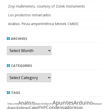
Zoyi multimeters, courtesy of Zotek Instruments
Los productos remarcados
Análisis: Pinza amperimétrica Mestek CM83C
ARCHIVES
Archives
CATEGORIES
Categories
TAGS
Apuntes
Arduino
Análisis
.htaccess
Apache
Apolo
Ataque
Condensadores
CakePHP
Basic
Bobinas
dd-
s