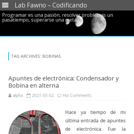
Lab Fawno – Codificando
Programar es una pasión, resolver problemas un
pasatiempo, superarse una meta.
Skip
to
content
TAG ARCHIVES:
BOBINAS
Apuntes de electrónica: Condensador y
Bobina en alterna
on
alpha
2021-05-02
No Comments
Apuntes
de
electrónica:
Hace ya tiempo de mi
Condensador
y
última entrada de apuntes
Bobina
en
de electrónica. Fue la
alterna