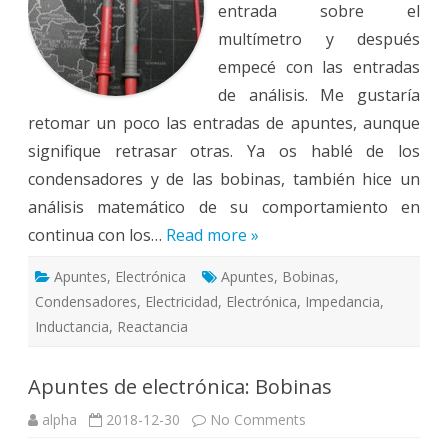
entrada sobre el
multímetro y después
empecé con las entradas
de análisis. Me gustaría
retomar un poco las entradas de apuntes, aunque
signifique retrasar otras. Ya os hablé de los
condensadores y de las bobinas, también hice un
análisis matemático de su comportamiento en
continua con los…
Read more »
Apuntes
,
Electrónica
Apuntes
,
Bobinas
,
Condensadores
,
Electricidad
,
Electrónica
,
Impedancia
,
Inductancia
,
Reactancia
Apuntes de electrónica: Bobinas
on
alpha
2018-12-30
No Comments
Apuntes
de