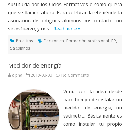
sustituida por los Ciclos Formativos o como quiera
que se llamen ahora. Para celebrar la efeméride la
asociación de antiguos alumnos nos contactó, no
sin esfuerzo, y nos…
Read more »
Batallitas
Electrónica
,
Formación profesional
,
FP
,
Salesianos
Medidor de energía
on
alpha
2019-03-03
No Comments
Medidor
de
energía
Venía con la idea desde
hace tiempo de instalar un
medidor de energía, un
vatímetro. Básicamente es
como instalar tu propio