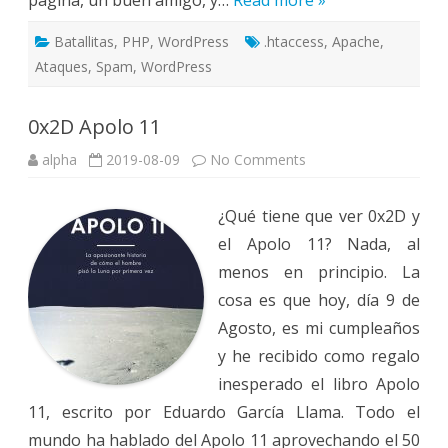
página, un buen amigo, y…
Read more »
Batallitas
,
PHP
,
WordPress
.htaccess
,
Apache
,
Ataques
,
Spam
,
WordPress
0x2D Apolo 11
on
alpha
2019-08-09
No Comments
0x2D
Apolo
11
¿Qué tiene que ver 0x2D y
el Apolo 11? Nada, al
menos en principio. La
cosa es que hoy, día 9 de
Agosto, es mi cumpleaños
y he recibido como regalo
inesperado el libro Apolo
11, escrito por Eduardo García Llama. Todo el
mundo ha hablado del Apolo 11 aprovechando el 50