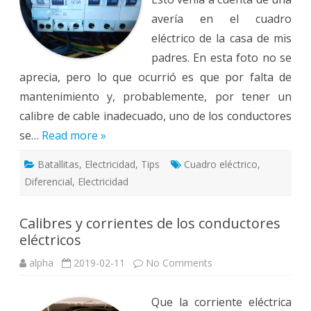
avería en el cuadro
eléctrico de la casa de mis
padres. En esta foto no se
aprecia, pero lo que ocurrió es que por falta de
mantenimiento y, probablemente, por tener un
calibre de cable inadecuado, uno de los conductores
se…
Read more »
Batallitas
,
Electricidad
,
Tips
Cuadro eléctrico
,
Diferencial
,
Electricidad
Calibres y corrientes de los conductores
eléctricos
on
alpha
2019-02-11
No Comments
Calibres
y
corrientes
Que la corriente eléctrica
de
los