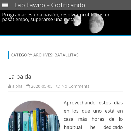
Lab Fawno – Codificando
Programar es una pasión, resolver problemas un
pasatiempo, superarse una meta.
Skip
to
content
CATEGORY ARCHIVES:
BATALLITAS
La balda
on
alpha
2020-05-05
No Comments
La
balda
Aprovechando estos días
en los que uno está en
casa más horas de lo
habitual he dedicado