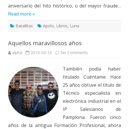
aniversario del hito histórico, o del mayor fraude…
Read more »
Batallitas
Apolo
,
Libros
,
Luna
Aquellos maravillosos años
on
alpha
2019-04-10
No Comments
Aquellos
maravillosos
años
También podía haber
titulado Cuéntame. Hace
25 años obtuve el título de
Técnico especialista en
electrónica industrial en el
IP Salesianos de
Pamplona. Fueron cinco
años de la antigua Formación Profesional, ahora