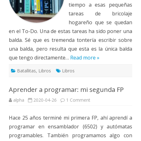
tiempo a esas pequeñas
tareas de bricolaje
hogareño que se quedan
en el To-Do. Una de estas tareas ha sido poner una
balda. Sé que es tremenda tontería escribir sobre
una balda, pero resulta que esta es la única balda
que tengo directamente…
Read more »
Batallitas
,
Libros
Libros
Aprender a programar: mi segunda FP
on
alpha
2020-04-26
1 Comment
Aprender
a
programar:
Hace 25 años terminé mi primera FP, ahí aprendí a
mi
segunda
programar en ensamblador (6502) y autómatas
FP
programables. También programamos algo con