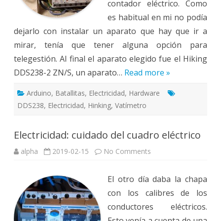
contador eléctrico. Como
es habitual en mi no podía
dejarlo con instalar un aparato que hay que ir a
mirar, tenía que tener alguna opción para
telegestión. Al final el aparato elegido fue el Hiking
DDS238-2 ZN/S, un aparato…
Read more »
Arduino
,
Batallitas
,
Electricidad
,
Hardware
DDS238
,
Electricidad
,
Hinking
,
Vatímetro
Electricidad: cuidado del cuadro eléctrico
on
alpha
2019-02-15
No Comments
Electricidad:
cuidado
del
El otro día daba la chapa
cuadro
eléctrico
con los calibres de los
conductores eléctricos.
Esto venía a cuenta de una