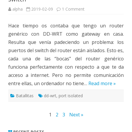
on
alpha
2019-02-09
1 Comment
DD-
WRT:
Aislamiento
Hace tiempo os contaba que tengo un router
de
los
genérico con DD-WRT como gateway en casa.
puertos
del
Resulta que venía padeciendo un problema: los
switch
puertos del switch del router están aislados. Esto es,
cada una de las “bocas” del router genérico
funciona perfectamente con respecto a que te da
acceso a internet. Pero no permite comunicación
entre ellas, un ordenador no tiene…
Read more »
Batallitas
dd-wrt
,
port isolated
Posts
1
2
3
Next »
pagination
RECENT POSTS