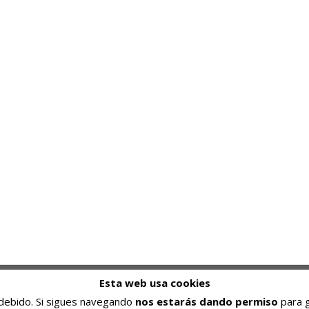
Programar es una pasión, resolver problemas un
Esta web usa cookies
pasatiempo, superarse una meta.
s debido. Si sigues navegando
nos estarás dando permiso
para g