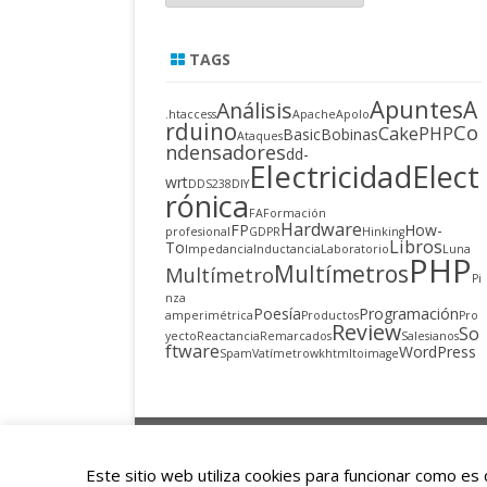
TAGS
Apuntes
A
Análisis
.htaccess
Apache
Apolo
rduino
Co
CakePHP
Basic
Bobinas
Ataques
ndensadores
dd-
Electricidad
Elect
wrt
DDS238
DIY
rónica
FA
Formación
Hardware
FP
How-
profesional
GDPR
Hinking
Libros
To
Impedancia
Inductancia
Laboratorio
Luna
PHP
Multímetros
Multímetro
Pi
nza
Poesía
Programación
amperimétrica
Productos
Pro
Review
So
yecto
Reactancia
Remarcados
Salesianos
ftware
WordPress
Spam
Vatímetro
wkhtmltoimage
Copyright 2015
Este sitio web utiliza cookies para funcionar como e