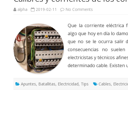
on
alpha
2019-02-11
No Comments
VALIDACIÓN DE CIF-NIF
Calibres
y
corrientes
Que la corriente eléctrica 
de
los
algo que hoy en día lo dam
conductores
eléctricos
que no se le ocurra salir 
consecuencias no suelen
electricistas y técnicos afi
determinado cable. Existen 
Apuntes
,
Batallitas
,
Electricidad
,
Tips
Cables
,
Electric