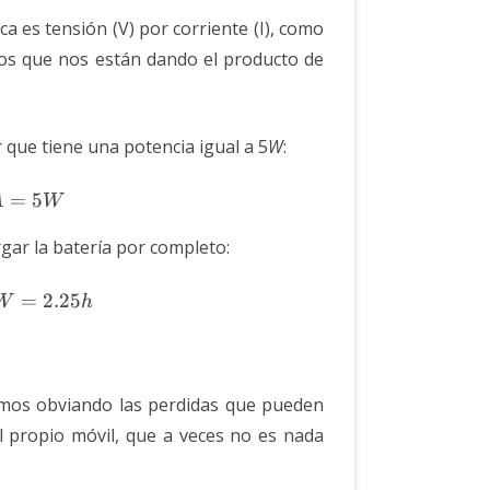
ca es tensión (V) por corriente (I), como
os que nos están dando el producto de
que tiene una potencia igual a 5
W
:
 \cdot I = 5V \cdot 1A = 5W
=
5
A
W
gar la batería por completo:
 / P = 11.4Wh / 5W = 2.25h
=
2.25
W
h
amos obviando las perdidas que pueden
l propio móvil, que a veces no es nada