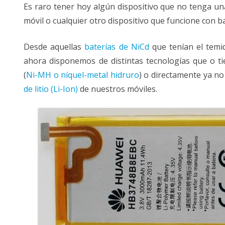
Es raro tener hoy algún dispositivo que no tenga una
móvil o cualquier otro dispositivo que funcione con b
VALIDACIÓN DE CIF-NIF
Desde aquellas
baterías de NiCd
que tenían el tem
ahora disponemos de distintas tecnologías que o 
(
Ni-MH o níquel-metal hidruro
) o directamente ya n
de litio (Li-Ion)
de nuestros móviles.