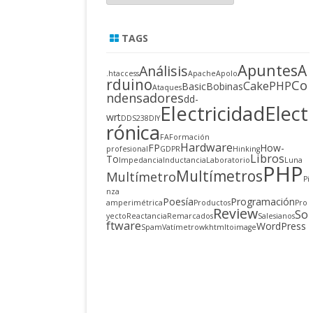
TAGS
Apuntes
A
Análisis
.htaccess
Apache
Apolo
rduino
Co
CakePHP
Basic
Bobinas
Ataques
ndensadores
dd-
Electricidad
Elect
wrt
DDS238
DIY
rónica
FA
Formación
Hardware
FP
How-
profesional
GDPR
Hinking
Libros
To
Impedancia
Inductancia
Laboratorio
Luna
PHP
Multímetros
Multímetro
Pi
nza
Poesía
Programación
amperimétrica
Productos
Pro
Review
So
yecto
Reactancia
Remarcados
Salesianos
ftware
WordPress
Spam
Vatímetro
wkhtmltoimage