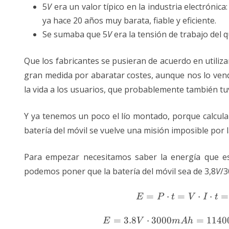
5
V
era un valor típico en la industria electrónica
ya hace 20 años muy barata, fiable y eficiente.
Se sumaba que 5
V
era la tensión de trabajo del
Que los fabricantes se pusieran de acuerdo en utiliz
gran medida por abaratar costes, aunque nos lo vend
la vida a los usuarios, que probablemente también tu
Y ya tenemos un poco el lío montado, porque calcular
batería del móvil se vuelve una misión imposible por
Para empezar necesitamos saber la energía que es
podemos poner que la batería del móvil sea de 3,8
V
/
=
⋅
=
⋅
E = P
⋅
=
E
P
t
V
I
t
(
=
3.8
⋅
3000
=
1140
E
V
m
A
h