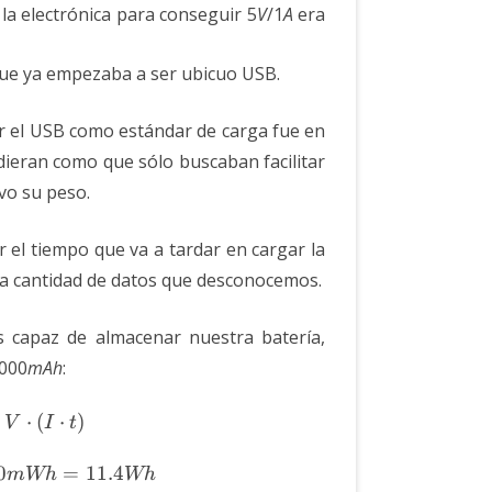
: la electrónica para conseguir 5
V
/1
A
era
 que ya empezaba a ser ubicuo USB.
ar el USB como estándar de carga fue en
ieran como que sólo buscaban facilitar
vo su peso.
 el tiempo que va a tardar en cargar la
 la cantidad de datos que desconocemos.
 capaz de almacenar nuestra batería,
3000
mAh
:
 \cdot t = V \cdot I \cdot t = V \cdot (I \cdot t)
⋅
(
⋅
)
V
I
t
0
=
11.4
mWh
Wh