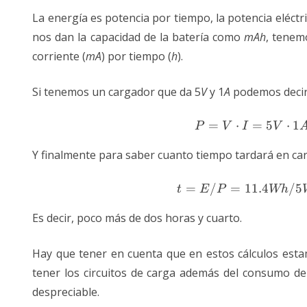
La energía es potencia por tiempo, la potencia eléctri
nos dan la capacidad de la batería como
mAh
, tenem
corriente (
mA
) por tiempo (
h
).
Si tenemos un cargador que da 5
V
y 1
A
podemos decir 
=
⋅
=
5
P = V
⋅
1
P
V
I
V
Y finalmente para saber cuanto tiempo tardará en car
=
/
=
11.4
t = E
/5
t
E
P
Wh
Es decir, poco más de dos horas y cuarto.
Hay que tener en cuenta que en estos cálculos est
tener los circuitos de carga además del consumo de
despreciable.