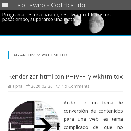
Lab Fawno – Codificando
Programar es una pasión, resolver problemas un
pasatiempo, superarse una meta.
Skip
to
content
TAG ARCHIVES:
WKHTMLTOX
Renderizar html con PHP/FFI y wkhtmltox
on
alpha
2020-02-20
No Comments
Renderizar
html
con
Ando con un tema de
PHP/FFI
y
conversión de contenidos
wkhtmltox
para una web, es tema
complicado del que no