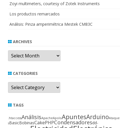
Zoyi multimeters, courtesy of Zotek Instruments
Los productos remarcados
Análisis: Pinza amperimétrica Mestek CM83C
ARCHIVES
Archives
CATEGORIES
Categories
TAGS
Apuntes
Arduino
Análisis
.htaccess
Apache
Apolo
Ataque
Condensadores
CakePHP
Basic
Bobinas
dd-
s