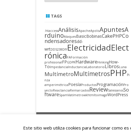
TAGS
Apuntes
A
Análisis
.htaccess
Apache
Apolo
rduino
Co
CakePHP
Basic
Bobinas
Ataques
ndensadores
dd-
Electricidad
Elect
wrt
DDS238
DIY
rónica
FA
Formación
Hardware
FP
How-
profesional
GDPR
Hinking
Libros
To
Impedancia
Inductancia
Laboratorio
Luna
PHP
Multímetros
Multímetro
Pi
nza
Poesía
Programación
amperimétrica
Productos
Pro
Review
So
yecto
Reactancia
Remarcados
Salesianos
ftware
WordPress
Spam
Vatímetro
wkhtmltoimage
Copyright 2015
Este sitio web utiliza cookies para funcionar como e