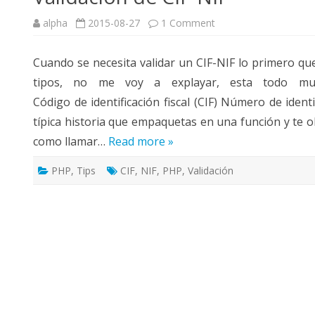
on
alpha
2015-08-27
1 Comment
VALIDACIÓN DE CIF-NIF
Validación
de
CIF-
Cuando se necesita validar un CIF-NIF lo primero que
NIF
tipos, no me voy a explayar, esta todo muy
Código de identificación fiscal (CIF) Número de identif
típica historia que empaquetas en una función y te ol
como llamar…
Read more »
PHP
,
Tips
CIF
,
NIF
,
PHP
,
Validación