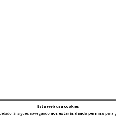
Programar es una pasión, resolver problemas un
Esta web usa cookies
pasatiempo, superarse una meta.
s debido. Si sigues navegando
nos estarás dando permiso
para g