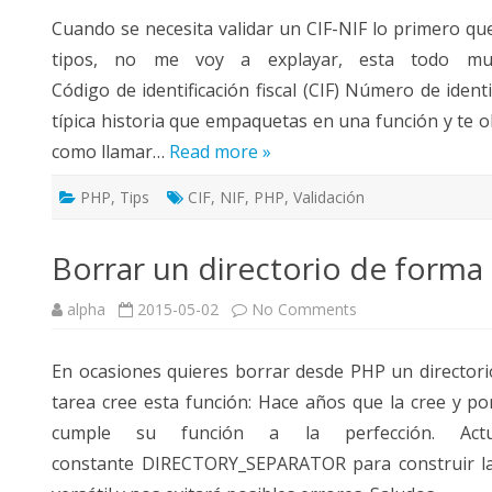
CIF-
Cuando se necesita validar un CIF-NIF lo primero que
NIF
tipos, no me voy a explayar, esta todo muy
Código de identificación fiscal (CIF) Número de identif
típica historia que empaquetas en una función y te ol
como llamar…
Read more »
PHP
,
Tips
CIF
,
NIF
,
PHP
,
Validación
Borrar un directorio de forma 
on
alpha
2015-05-02
No Comments
Borrar
un
directorio
En ocasiones quieres borrar desde PHP un director
de
forma
tarea cree esta función: Hace años que la cree y p
recursiva
cumple su función a la perfección. Actual
constante DIRECTORY_SEPARATOR para construir la