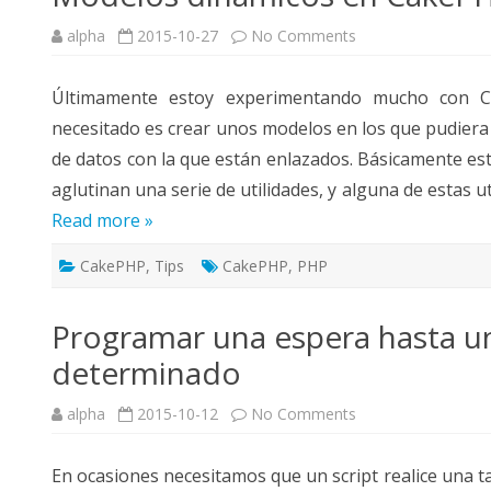
on
alpha
2015-10-27
No Comments
VALIDACIÓN DE CIF-NIF
Modelos
dinámicos
en
Últimamente estoy experimentando mucho con 
CakePHP
necesitado es crear unos modelos en los que pudiera
de datos con la que están enlazados. Básicamente es
aglutinan una serie de utilidades, y alguna de estas u
Read more »
CakePHP
,
Tips
CakePHP
,
PHP
Programar una espera hasta 
determinado
on
alpha
2015-10-12
No Comments
Programar
una
espera
En ocasiones necesitamos que un script realice una t
hasta
un