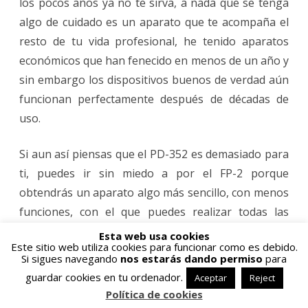
los pocos años ya no te sirva, a nada que se tenga
algo de cuidado es un aparato que te acompaña el
resto de tu vida profesional, he tenido aparatos
económicos que han fenecido en menos de un año y
sin embargo los dispositivos buenos de verdad aún
funcionan perfectamente después de décadas de
uso.
Si aun así piensas que el PD-352 es demasiado para
ti, puedes ir sin miedo a por el FP-2 porque
obtendrás un aparato algo más sencillo, con menos
funciones, con el que puedes realizar todas las
medidas básicas con la misma precisión que nos da
Esta web usa cookies
Este sitio web utiliza cookies para funcionar como es debido.
el PD-352, no me cabe duda, después de esta
Si sigues navegando
nos estarás dando permiso
para
experiencia, que el FP-2 tampoco defraudará a
guardar cookies en tu ordenador.
Aceptar
Reject
quien lo use.
Política de cookies