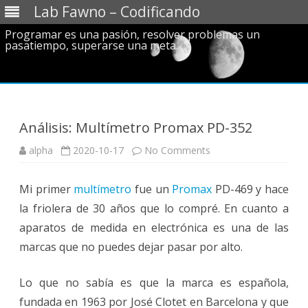
Lab Fawno – Codificando
Programar es una pasión, resolver problemas un
pasatiempo, superarse una meta.
Skip
to
content
Análisis: Multímetro Promax PD-352
on
alpha
2020-10-17
No Comments
Análisis:
Multímetro
Promax
Mi primer
multímetro
fue un
Promax
PD-
PD-469 y hace
352
la friolera de 30 años que lo compré. En cuanto a
aparatos de medida en electrónica es una de las
marcas que no puedes dejar pasar por alto.
Lo que no sabía es que la marca es española,
fundada en 1963 por José Clotet en Barcelona y que