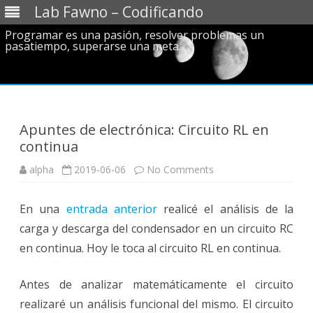
Lab Fawno – Codificando
Programar es una pasión, resolver problemas un
pasatiempo, superarse una meta.
Skip
to
content
Apuntes de electrónica: Circuito RL en
continua
on
alpha
2019-06-06
No Comments
Apuntes
de
electrónica:
En una
entrada anterior
realicé el análisis de la
Circuito
RL
carga y descarga del condensador en un circuito RC
en
continua
en continua. Hoy le toca al circuito RL en continua.
Antes de analizar matemáticamente el circuito
realizaré un análisis funcional del mismo. El circuito