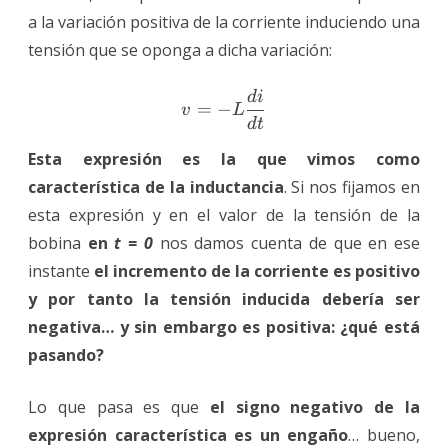
a la variación positiva de la corriente induciendo una
tensión que se oponga a dicha variación:
d
i
v=-L\frac{di}{dt}
=
−
v
L
d
t
Esta expresión es la que vimos como
característica de la inductancia
. Si nos fijamos en
esta expresión y en el valor de la tensión de la
bobina
en
t = 0
nos damos cuenta de que en ese
instante
el incremento de la corriente es positivo
y por tanto la tensión inducida debería ser
negativa… y sin embargo es positiva: ¿qué está
pasando?
Lo que pasa es que
el signo negativo de la
expresión característica es un engaño
… bueno,