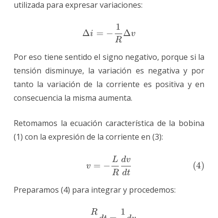
utilizada para expresar variaciones:
1
\Delta{i} = -\frac{1}{R}
Δ
=
−
Δ
i
v
R
Por eso tiene sentido el signo negativo, porque si la
tensión disminuye, la variación es negativa y por
tanto la variación de la corriente es positiva y en
consecuencia la misma aumenta.
Retomamos la ecuación característica de la bobina
(1) con la expresión de la corriente en (3):
L
d
v
\tag{4} v=-\frac{L}{R}\
(
4
)
=
−
v
R
d
t
Preparamos (4) para integrar y procedemos:
1
R
-\frac{R}{L}dt = \frac{