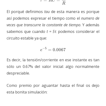
τ
RC
R
El porqué definimos
tau
de esta manera es porque
así podemos expresar el tiempo como el
numero de
veces que transcurre la constante de tiempo
. Y además
sabemos que cuando
t = 5
τ podemos considerar el
circuito estable ya que:
−
5
=
0.0067
e^{-5}=0.0067
e
Es decir, la tensión/corriente en ese instante es tan
sólo un 0.67% del valor inicial: algo normalmente
despreciable.
Como premio por aguantar hasta el final os dejo
esta bonita simulación: