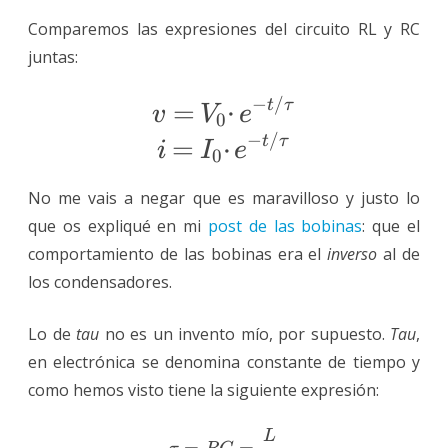
Comparemos las expresiones del circuito RL y RC
juntas:
−
/
\Large v=V_0·e^{-t/\tau}
t
τ
=
⋅
v
V
e
0
−
/
t
τ
=
⋅
i
I
e
0
No me vais a negar que es maravilloso y justo lo
que os expliqué en mi
post de las bobinas
: que el
comportamiento de las bobinas era el
inverso
al de
los condensadores.
Lo de
tau
no es un invento mío, por supuesto.
Tau
,
en electrónica se denomina constante de tiempo y
como hemos visto tiene la siguiente expresión:
L
\tau=RC=\frac{L}{R}
=
=