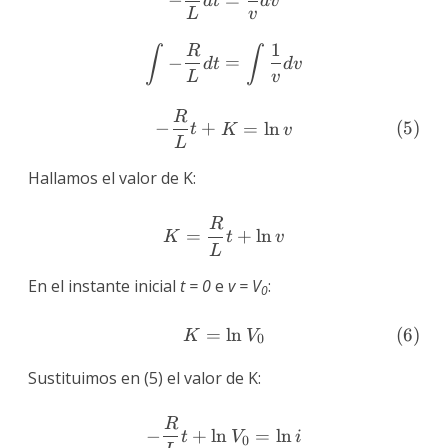
−
=
d
t
d
v
L
v
1
R
∫
∫
−
=
d
t
d
v
L
v
R
(
5
)
−
+
=
l
n
t
K
v
L
Hallamos el valor de K:
R
K=\frac{R}{L}t+\ln{v}
=
+
l
n
K
t
v
L
En el instante inicial
t = 0
e
v = V
:
0
=
\tag{6} K=\ln{V_0}
l
n
(
6
)
K
V
0
Sustituimos en (5) el valor de K:
R
-\frac{R}{L}t+\ln{V_0}=
−
+
l
n
=
l
n
t
V
i
0