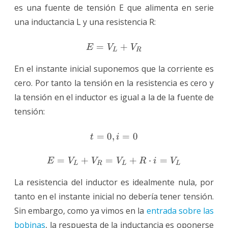
es una fuente de tensión E que alimenta en serie
una inductancia L y una resistencia R:
=
E = V_L + V_R
+
E
V
V
L
R
En el instante inicial suponemos que la corriente es
cero. Por tanto la tensión en la resistencia es cero y
la tensión en el inductor es igual a la de la fuente de
tensión:
=
0
,
t = 0, i = 0\\ \vphanto
=
0
t
i
=
+
=
+
⋅
=
E
V
V
V
R
i
V
L
R
L
L
La resistencia del inductor es idealmente nula, por
tanto en el instante inicial no debería tener tensión.
Sin embargo, como ya vimos en la
entrada sobre las
bobinas
, la respuesta de la inductancia es oponerse