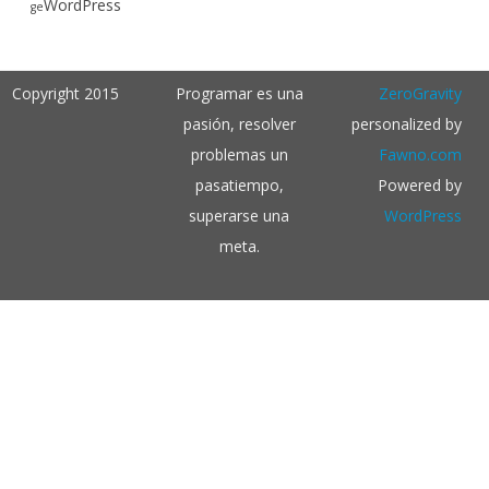
WordPress
ge
Copyright 2015
Programar es una
ZeroGravity
pasión, resolver
personalized by
problemas un
Fawno.com
pasatiempo,
Powered by
superarse una
WordPress
meta.