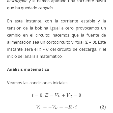
descargado
y le hemos aplicado una corriente hasta
que ha quedado
cargado
.
En este instante, con la corriente estable y la
tensión de la bobina igual a cero provocamos un
cambio en el circuito: hacemos que la fuente de
alimentación sea un cortocircuito virtual (
E = 0
). Este
instante será el
t = 0
del circuito de descarga. Y el
inicio del análisis matemático.
Análisis matemático
Veamos las condiciones iniciales:
=
0
,
=
t = 0, E = V_L + V_R = 
+
=
0
t
E
V
V
L
R
=
−
=
−
⋅
(
2
)
V
V
R
i
L
R