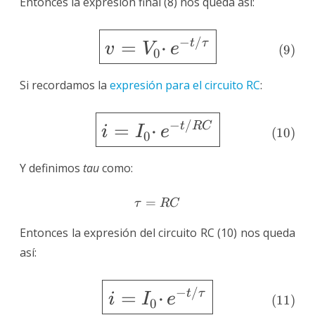
Entonces la expresión final (8) nos queda así:
\tag{9} \Large \boxed{v
−
/
t
τ
=
⋅
v
V
e
(
9
)
0
Si recordamos la
expresión para el circuito RC
:
\tag{10} \Large \boxed{
−
/
t
RC
=
⋅
i
I
e
(
10
)
0
Y definimos
tau
como:
=
\tau=RC
τ
RC
Entonces la expresión del circuito RC (10) nos queda
así:
\tag{11} \Large \boxed{i
−
/
t
τ
=
⋅
i
I
e
(
11
)
0