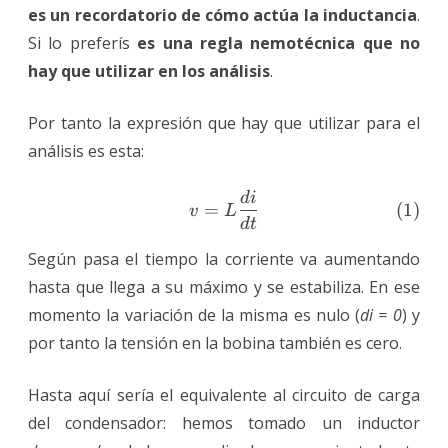
es un recordatorio de cómo actúa la inductancia
.
Si lo preferís
es una regla nemotécnica que no
hay que utilizar en los análisis
.
Por tanto la expresión que hay que utilizar para el
análisis es esta:
d
i
\tag{1} v=L\frac{di}{dt}
(
1
)
=
v
L
d
t
Según pasa el tiempo la corriente va aumentando
hasta que llega a su máximo y se estabiliza. En ese
momento la variación de la misma es nulo (
di = 0
) y
por tanto la tensión en la bobina también es cero.
Hasta aquí sería el equivalente al circuito de carga
del condensador: hemos tomado un inductor