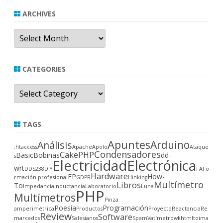
ARCHIVES
Archives
CATEGORIES
Categories
TAGS
Apuntes
Arduino
Análisis
.htaccess
Apache
Apolo
Ataque
Condensadores
CakePHP
Basic
Bobinas
dd-
s
Electricidad
Electrónica
wrt
DDS238
DIY
FA
Fo
Hardware
FP
How-
rmación profesional
GDPR
Hinking
Multímetro
Libros
To
Impedancia
Inductancia
Laboratorio
Luna
PHP
Multímetros
Pinza
Poesía
Programación
amperimétrica
Productos
Proyecto
Reactancia
Re
Review
Software
marcados
Salesianos
Spam
Vatímetro
wkhtmltoima