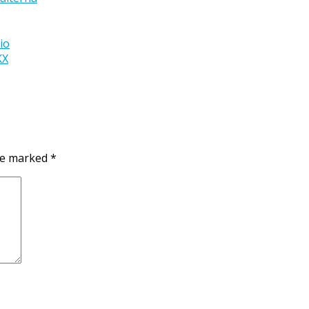
io
KX
are marked
*