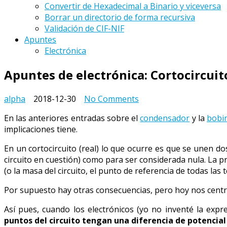
Convertir de Hexadecimal a Binario y viceversa
Borrar un directorio de forma recursiva
Validación de CIF-NIF
Apuntes
Electrónica
Apuntes de electrónica: Cortocircuit
on
alpha
2018-12-30
No Comments
Apuntes
En las anteriores entradas sobre el
condensador
y la
bobi
de
implicaciones tiene.
electrónica:
Cortocircuito
En un cortocircuito (real) lo que ocurre es que se unen d
virtual
circuito en cuestión) como para ser considerada nula. La 
(o la masa del circuito, el punto de referencia de todas las 
Por supuesto hay otras consecuencias, pero hoy nos cent
Así pues, cuando los electrónicos (yo no inventé la exp
puntos del circuito tengan una diferencia de potencial