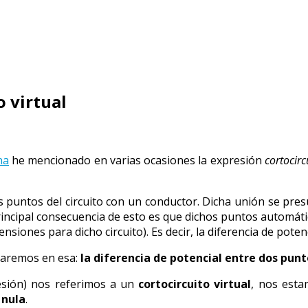
o virtual
na
he mencionado en varias ocasiones la expresión
cortocirc
os puntos del circuito con un conductor. Dicha unión se pres
principal consecuencia de esto es que dichos puntos automát
tensiones para dicho circuito). Es decir, la diferencia de pote
raremos en esa:
la diferencia de potencial entre dos punt
resión) nos referimos a un
cortocircuito virtual
, nos esta
 nula
.