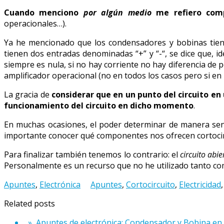
Cuando menciono
por algún medio
me refiero comp
operacionales…).
Ya he mencionado que los condensadores y bobinas tiene
tienen dos entradas denominadas “+” y “-“, se dice que, ide
siempre es nula, si no hay corriente no hay diferencia de p
amplificador operacional (no en todos los casos pero si en 
La gracia de
considerar que en un punto del circuito en
funcionamiento del circuito en dicho momento
.
En muchas ocasiones, el poder determinar de manera senc
importante conocer qué componentes nos ofrecen cortocirc
Para finalizar también tenemos lo contrario: el
circuito abie
Personalmente es un recurso que no he utilizado tanto c
Apuntes
,
Electrónica
Apuntes
,
Cortocircuito
,
Electricidad
Related posts
» Apuntes de electrónica: Condensador y Bobina en 