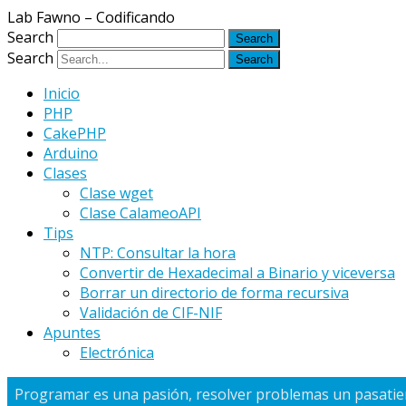
Lab Fawno – Codificando
Search
Search
Inicio
PHP
CakePHP
Arduino
Clases
Clase wget
Clase CalameoAPI
Tips
NTP: Consultar la hora
Convertir de Hexadecimal a Binario y viceversa
Borrar un directorio de forma recursiva
Validación de CIF-NIF
Apuntes
Electrónica
Programar es una pasión, resolver problemas un pasati