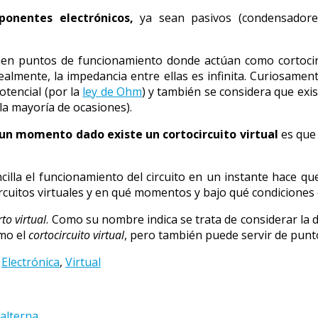
onentes electrónicos,
ya sean pasivos (condensadores,
n puntos de funcionamiento donde actúan como cortocircui
almente, la impedancia entre ellas es infinita. Curiosamente
otencial (por la
ley de Ohm
) y también se considera que exist
la mayoría de ocasiones).
 un momento dado existe un cortocircuito virtual
es qu
illa el funcionamiento del circuito en un instante hace q
uitos virtuales y en qué momentos y bajo qué condiciones 
rto virtual
. Como su nombre indica se trata de considerar l
omo el
cortocircuito virtual
, pero también puede servir de punt
,
Electrónica
,
Virtual
alterna