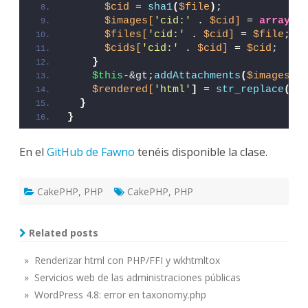
$cid
 = 
sha1
(
$file
)
;
$images[
'cid:'
 . 
$cid]
 = 
array
(
'
$files[
'cid:'
 . 
$cid]
 = 
$file
;
$cids[
'cid:'
 . 
$cid]
 = 
$cid
;
}
$this
-&gt;
addAttachments
(
$images
)
;
$rendered[
'html'
]
 = 
str_replace
(
$f
}
}
En el
GitHub de Fawno
tenéis disponible la clase.
CakePHP
,
PHP
CakePHP
,
PHP
Related posts
» Renderizar html con PHP/FFI y wkhtmltox
» Servicios web de las administraciones públicas
» WordPress 4.8: error en taxonomy.php