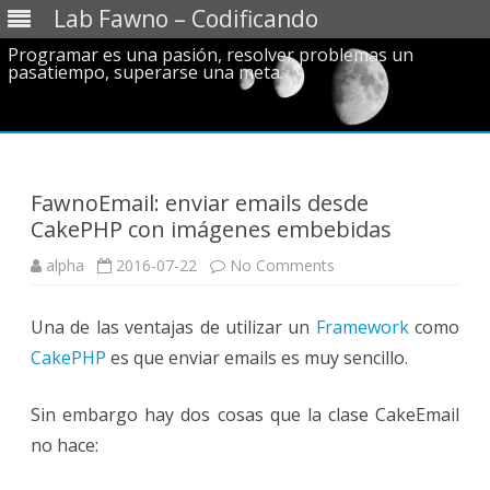
Lab Fawno – Codificando
Programar es una pasión, resolver problemas un
pasatiempo, superarse una meta.
Skip
to
content
FawnoEmail: enviar emails desde
CakePHP con imágenes embebidas
on
alpha
2016-07-22
No Comments
FawnoEmail:
enviar
emails
Una de las ventajas de utilizar un
Framework
desde
como
CakePHP
CakePHP
es que enviar emails es muy sencillo.
con
imágenes
embebidas
Sin embargo hay dos cosas que la clase CakeEmail
no hace: