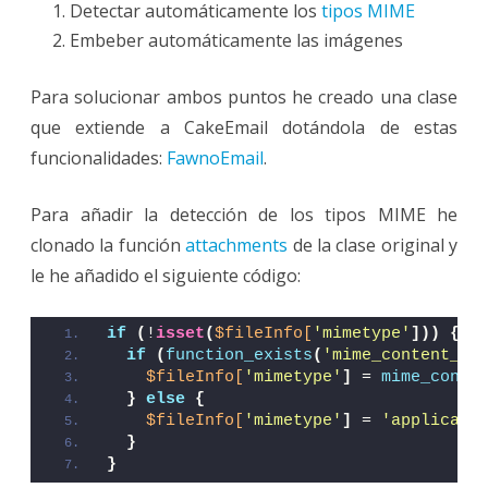
Detectar automáticamente los
tipos MIME
Embeber automáticamente las imágenes
Para solucionar ambos puntos he creado una clase
que extiende a CakeEmail dotándola de estas
funcionalidades:
FawnoEmail
.
Para añadir la detección de los tipos MIME he
clonado la función
attachments
de la clase original y
le he añadido el siguiente código:
if
(
!
isset
(
$fileInfo[
'mimetype'
]))
{
if
(
function_exists
(
'mime_content_ty
$fileInfo[
'mimetype'
]
 = 
mime_conte
}
else
{
$fileInfo[
'mimetype'
]
 = 
'applicati
}
}