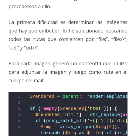
procedemos a ello.
La primera dificultad es determinar las imágenes
que hay que embeber, lo he solucionado buscando
todos las rutas que comiencen por “file:”, “file://”,
“cid:” y “cid://”.
Para cada imagen genero un contentId que utilizo
para adjuntar la imagen y luego como ruta en el
cuerpo del mail:
$rendered
 = 
parent
::
_renderTemplates
(
$
if
(
!
empty
(
$rendered[
'html'
]))
{
$rendered[
'html'
]
 = 
str_replace
(
arra
if
(
preg_match_all
(
'~(["\'])cid:([^\
$img
 = 
array_unique
(
$img[2]
)
;
foreach
(
$img
as
$file
)
if
(
is_fil