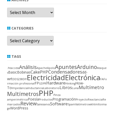
Archives
CATEGORIES
Categories
TAGS
Apuntes
Arduino
Análisis
.htaccess
Apache
Apolo
Ataque
Condensadores
CakePHP
Basic
Bobinas
dd-
s
Electricidad
Electrónica
wrt
DDS238
DIY
FA
Fo
Hardware
FP
How-
rmación profesional
GDPR
Hinking
Multímetro
Libros
To
Impedancia
Inductancia
Laboratorio
Luna
PHP
Multímetros
Pinza
Poesía
Programación
amperimétrica
Productos
Proyecto
Reactancia
Re
Review
Software
marcados
Salesianos
Spam
Vatímetro
wkhtmltoima
WordPress
ge