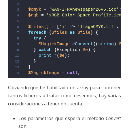
$cmyk
 = 
'WAN-IFRAnewspaper26v5.icc'
;
$rgb
 = 
'sRGB Color Space Profile.icm'
;
$files[]
 = 
[
'i'
 =
>
'ImageCMYK.tif'
, 
'o
foreach
(
$files
as
$file
)
{
try
{
$MagickImage
->
Convert
((
string
)
$fi
}
catch
(
Exception 
$e
)
{
print_r
(
$e
)
;
}
}
$MagickImage
 = 
null
;
Obviando que he habilitado un array para contener
tantos ficheros a tratar como deseemos, hay varias
consideraciones a tener en cuenta:
Los parámetros que espera el método
Convert
son: