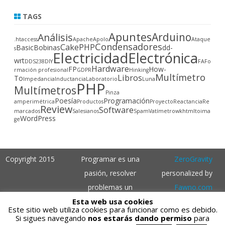
TAGS
Apuntes
Arduino
Análisis
.htaccess
Apache
Apolo
Ataque
Condensadores
CakePHP
Basic
Bobinas
dd-
s
Electricidad
Electrónica
wrt
DDS238
DIY
FA
Fo
Hardware
FP
How-
rmación profesional
GDPR
Hinking
Multímetro
Libros
To
Impedancia
Inductancia
Laboratorio
Luna
PHP
Multímetros
Pinza
Poesía
Programación
amperimétrica
Productos
Proyecto
Reactancia
Re
Review
Software
marcados
Salesianos
Spam
Vatímetro
wkhtmltoima
WordPress
ge
Copyright 2015
Programar es una
ZeroGravity
pasión, resolver
personalized by
problemas un
Fawno.com
Esta web usa cookies
pasatiempo,
Powered by
Este sitio web utiliza cookies para funcionar como es debido.
superarse una
WordPress
Si sigues navegando
nos estarás dando permiso
para