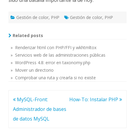
sido una batalla importante la de hoy.
Gestión de color
,
PHP
Gestión de color
,
PHP
Related posts
» Renderizar html con PHP/FFI y wkhtmltox
» Servicios web de las administraciones públicas
» WordPress 4.8: error en taxonomy.php
» Mover un directorio
» Comprobar una ruta y crearla si no existe
Post
MySQL-Front:
How-To: Instalar PHP
navigation
Administrador de bases
de datos MySQL