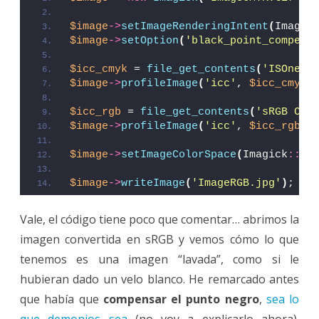
$image
->
setImageRenderingIntent
(
Imagic
$image
->
setOption
(
'black_point_compens
$icc_cmyk
 = 
file_get_contents
(
'ISOnews
$image
->
profileImage
(
'icc'
, 
$icc_cmyk
)
$icc_rgb
 = 
file_get_contents
(
'sRGB Col
$image
->
profileImage
(
'icc'
, 
$icc_rgb
)
;
$image
->
setImageColorSpace
(
Imagick
::
CO
$image
->
writeImage
(
'ImageRGB.jpg'
)
;
Vale, el código tiene poco que comentar… abrimos la
imagen convertida en sRGB y vemos cómo lo que
tenemos es una imagen “lavada”, como si le
hubieran dado un velo blanco. He remarcado antes
que había que
compensar el punto negro
,
sea lo