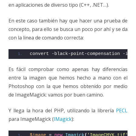
en aplicaciones de diverso tipo (C++, .NET…).
En este caso también hay que hacer una prueba de
concepto, para ello se busca un poco por ahí y se da
con la linea de comando correcta:
convert -black-point-compensation -int
Es fácil comprobar como apenas hay diferencias
entre la imagen que hemos hecho a mano con el
Photoshop con la que hemos obtenido por medio
de ImageMagick: vamos por buen camino.
Y llega la hora del PHP, utilizando la librería
PECL
para ImageMagick (
IMagick
):
$image
 = 
new
Imagick
(
'ImageCMYK.tif'
)
;