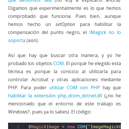
que demonios sea
(no voy a explicarlo ahora).
Digamos que experimentalmente es lo que hemos
comprobado que funciona. Pues bien, aunque
hemos hecho un
setOption
para habilitar la
compensación del punto negro, el
IMagick no lo
soporta
(aún).
Así que hay que buscar otra manera, y yo he
probado los objetos
COM
. El porqué he elegido esta
técnica es porque la conozco al utilizarla para
controlar Acrobat y otras aplicaciones mediante
PHP. Para poder
utilizar COM con PHP
hay que
habilitar la extensión php_dcom_dotnet.dll
(¿no he
mencionado que el entorno de este trabajo es
Windows?, pues ya lo sabes). El código:
$MagickImage
 = 
new
COM
(
'ImageMagickObj