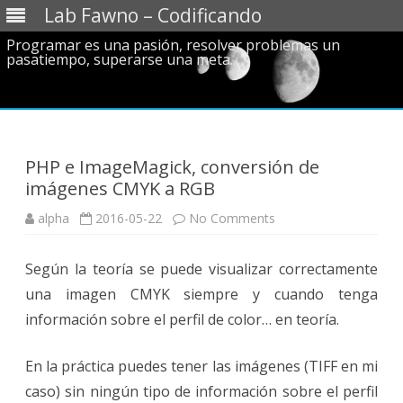
Lab Fawno – Codificando
Programar es una pasión, resolver problemas un
pasatiempo, superarse una meta.
Skip
to
content
PHP e ImageMagick, conversión de
imágenes CMYK a RGB
on
alpha
2016-05-22
No Comments
PHP
e
ImageMagick,
Según la teoría se puede visualizar correctamente
conversión
de
una imagen CMYK siempre y cuando tenga
imágenes
CMYK
información sobre el perfil de color… en teoría.
a
RGB
En la práctica puedes tener las imágenes (TIFF en mi
caso) sin ningún tipo de información sobre el perfil