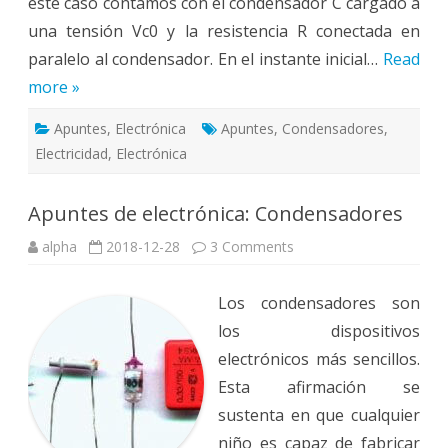
este caso contamos con el condensador C cargado a
una tensión Vc0 y la resistencia R conectada en
paralelo al condensador. En el instante inicial…
Read
more »
Apuntes
,
Electrónica
Apuntes
,
Condensadores
,
Electricidad
,
Electrónica
Apuntes de electrónica: Condensadores
on
alpha
2018-12-28
3 Comments
Apuntes
de
electrónica:
Los condensadores son
Condensadores
los dispositivos
electrónicos más sencillos.
Esta afirmación se
sustenta en que cualquier
niño es capaz de fabricar