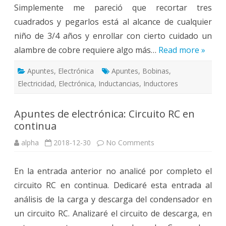
Simplemente me pareció que recortar tres
cuadrados y pegarlos está al alcance de cualquier
niño de 3/4 años y enrollar con cierto cuidado un
alambre de cobre requiere algo más…
Read more »
Apuntes
,
Electrónica
Apuntes
,
Bobinas
,
Electricidad
,
Electrónica
,
Inductancias
,
Inductores
Apuntes de electrónica: Circuito RC en
continua
on
alpha
2018-12-30
No Comments
Apuntes
de
electrónica:
En la entrada anterior no analicé por completo el
Circuito
RC
circuito RC en continua. Dedicaré esta entrada al
en
continua
análisis de la carga y descarga del condensador en
un circuito RC. Analizaré el circuito de descarga, en