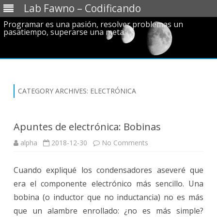
Lab Fawno – Codificando
Programar es una pasión, resolver problemas un
pasatiempo, superarse una meta.
Skip
to
content
CATEGORY ARCHIVES:
ELECTRÓNICA
Apuntes de electrónica: Bobinas
on
alpha
2018-12-30
No Comments
Apuntes
de
electrónica:
Cuando expliqué los condensadores aseveré que
Bobinas
era el componente electrónico más sencillo. Una
bobina (o inductor que no inductancia) no es más
que un alambre enrollado: ¿no es más simple?