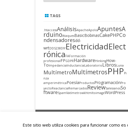
TAGS
Apuntes
A
Análisis
.htaccess
Apache
Apolo
rduino
Co
CakePHP
Basic
Bobinas
Ataques
ndensadores
dd-
Electricidad
Elect
wrt
DDS238
DIY
rónica
FA
Formación
Hardware
FP
How-
profesional
GDPR
Hinking
Libros
To
Impedancia
Inductancia
Laboratorio
Luna
PHP
Multímetros
Multímetro
Pi
nza
Poesía
Programación
amperimétrica
Productos
Pro
Review
So
yecto
Reactancia
Remarcados
Salesianos
ftware
WordPress
Spam
Vatímetro
wkhtmltoimage
Copyright 2015
Este sitio web utiliza cookies para funcionar como e