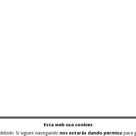
Programar es una pasión, resolver problemas un
Esta web usa cookies
pasatiempo, superarse una meta.
s debido. Si sigues navegando
nos estarás dando permiso
para g